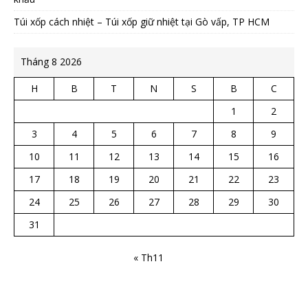
Túi xốp cách nhiệt – Túi xốp giữ nhiệt tại Gò vấp, TP HCM
Tháng 8 2026
H
B
T
N
S
B
C
1
2
3
4
5
6
7
8
9
10
11
12
13
14
15
16
17
18
19
20
21
22
23
24
25
26
27
28
29
30
31
« Th11
CTY TNHH CÁCH NHIỆT HÀ BẮC