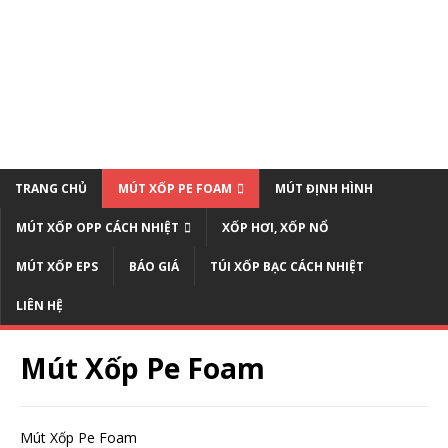
TRANG CHỦ
MÚT XỐP PE FOAM
MÚT ĐỊNH HÌNH
MÚT XỐP OPP CÁCH NHIỆT
XỐP HƠI, XỐP NỔ
MÚT XỐP EPS
BÁO GIÁ
TÚI XỐP BẠC CÁCH NHIỆT
LIÊN HỆ
Mút Xốp Pe Foam
Mút Xốp Pe Foam