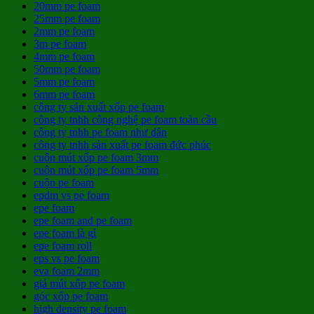
20mm pe foam
25mm pe foam
2mm pe foam
3m pe foam
4mm pe foam
50mm pe foam
5mm pe foam
6mm pe foam
công ty sản xuất xốp pe foam
công ty tnhh công nghệ pe foam toàn cầu
công ty tnhh pe foam như dân
công ty tnhh sản xuất pe foam đức phúc
cuộn mút xốp pe foam 3mm
cuộn mút xốp pe foam 5mm
cuộn pe foam
epdm vs pe foam
epe foam
epe foam and pe foam
epe foam là gì
epe foam roll
eps vs pe foam
eva foam 2mm
giá mút xốp pe foam
góc xốp pe foam
high density pe foam