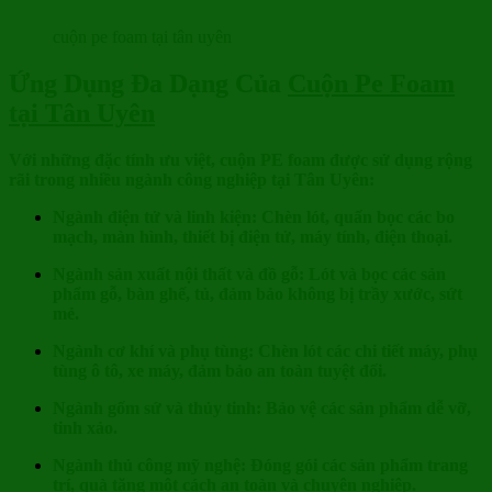
cuộn pe foam tại tân uyên
Ứng Dụng Đa Dạng Của
Cuộn Pe Foam
tại Tân Uyên
Với những đặc tính ưu việt, cuộn PE foam được sử dụng rộng
rãi trong nhiều ngành công nghiệp tại Tân Uyên:
Ngành điện tử và linh kiện: Chèn lót, quấn bọc các bo
mạch, màn hình, thiết bị điện tử, máy tính, điện thoại.
Ngành sản xuất nội thất và đồ gỗ: Lót và bọc các sản
phẩm gỗ, bàn ghế, tủ, đảm bảo không bị trầy xước, sứt
mẻ.
Ngành cơ khí và phụ tùng: Chèn lót các chi tiết máy, phụ
tùng ô tô, xe máy, đảm bảo an toàn tuyệt đối.
Ngành gốm sứ và thủy tinh: Bảo vệ các sản phẩm dễ vỡ,
tinh xảo.
Ngành thủ công mỹ nghệ: Đóng gói các sản phẩm trang
trí, quà tặng một cách an toàn và chuyên nghiệp.