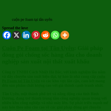
cuộn pe foam tại tân uyên
Spread the love
Cuộn Pe Foam tại Tân Uyên
: Giải pháp
đóng gói chống sốc hàng đầu cho doanh
nghiệp sản xuất nội thất xuất khẩu
Công ty TNHH Cách Nhiệt Hà Bắc, với kinh nghiệm lâu năm
và dây chuyền sản xuất hiện đại, tự hào là nhà cung cấp
cuộn
Pe Foam tại Tân Uyên
và các khu vực lân cận, cam kết mang
đến sản phẩm chất lượng cao với giá thành cạnh tranh nhất.
Tân Uyên, một thành phố trẻ và năng động của tỉnh Bình
Dương, đang trở thành trung tâm công nghiệp quan trọng với
nhiều khu công nghiệp và nhà máy lớn. Sự phát triển mạnh mẽ
này kéo theo nhu cầu cao về các giải pháp đóng gói chuyên