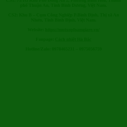
CS1: 71/1G Khu Phố Đồng An 2, Phường Bình Hoà, Thành
phố Thuận An, Tỉnh Bình Dương, Việt Nam.
CS2: Khu B – Cụm Công Nghiệp P.Bình Định, Thị xã An
Nhơn, Tỉnh Bình Định, Việt Nam.
Website:
https://mutxopfoamgiare.vn/
Fanpage:
Cách nhiệt Hà Bắc
Hotline/Zalo: 0978465231 – 0975056759