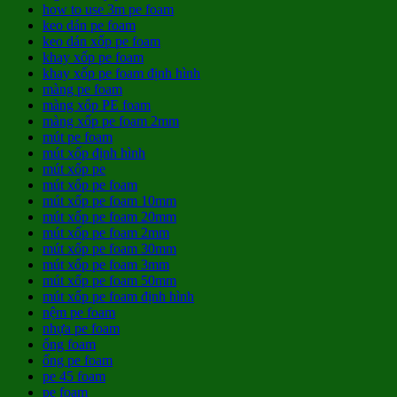
how to use 3m pe foam
keo dán pe foam
keo dán xốp pe foam
khay xốp pe foam
khay xốp pe foam định hình
màng pe foam
màng xốp PE foam
màng xốp pe foam 2mm
mút pe foam
mút xốp định hình
mút xốp pe
mút xốp pe foam
mút xốp pe foam 10mm
mút xốp pe foam 20mm
mút xốp pe foam 2mm
mút xốp pe foam 30mm
mút xốp pe foam 3mm
mút xốp pe foam 50mm
mút xốp pe foam định hình
nệm pe foam
nhựa pe foam
ống foam
ống pe foam
pe 45 foam
pe foam