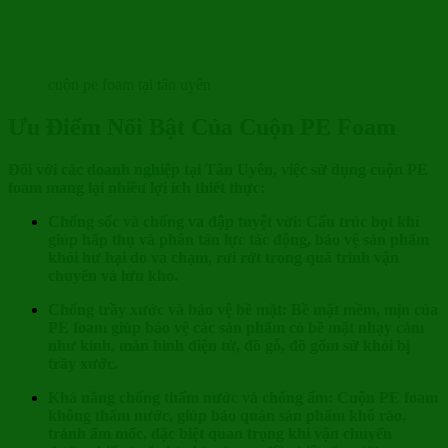
cuộn pe foam tại tân uyên
Ưu Điểm Nổi Bật Của Cuộn PE Foam
Đối với các doanh nghiệp tại Tân Uyên, việc sử dụng cuộn PE
foam mang lại nhiều lợi ích thiết thực:
Chống sốc và chống va đập tuyệt vời: Cấu trúc bọt khí
giúp hấp thụ và phân tán lực tác động, bảo vệ sản phẩm
khỏi hư hại do va chạm, rơi rớt trong quá trình vận
chuyển và lưu kho.
Chống trầy xước và bảo vệ bề mặt: Bề mặt mềm, mịn của
PE foam giúp bảo vệ các sản phẩm có bề mặt nhạy cảm
như kính, màn hình điện tử, đồ gỗ, đồ gốm sứ khỏi bị
trầy xước.
Khả năng chống thấm nước và chống ẩm: Cuộn PE foam
không thấm nước, giúp bảo quản sản phẩm khô ráo,
tránh ẩm mốc, đặc biệt quan trọng khi vận chuyển