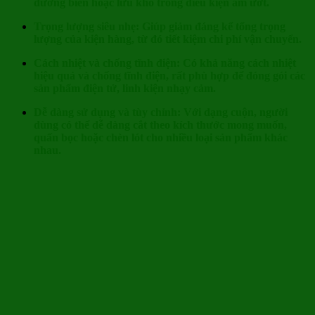
đường biển hoặc lưu kho trong điều kiện ẩm ướt.
Trọng lượng siêu nhẹ: Giúp giảm đáng kể tổng trọng
lượng của kiện hàng, từ đó tiết kiệm chi phí vận chuyển.
Cách nhiệt và chống tĩnh điện: Có khả năng cách nhiệt
hiệu quả và chống tĩnh điện, rất phù hợp để đóng gói các
sản phẩm điện tử, linh kiện nhạy cảm.
Dễ dàng sử dụng và tùy chỉnh: Với dạng cuộn, người
dùng có thể dễ dàng cắt theo kích thước mong muốn,
quấn bọc hoặc chèn lót cho nhiều loại sản phẩm khác
nhau.