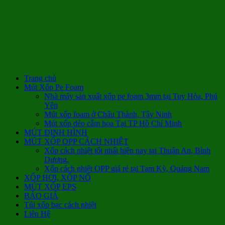
Trang chủ
Mút Xốp Pe Foam
Nhà máy sản xuất xốp pe foam 3mm tại Tuy Hòa, Phú
Yên
Mút xốp foam ở Châu Thành, Tây Ninh
Mút xốp dẻo cắm hoa Tại TP Hồ Chí Minh
MÚT ĐỊNH HÌNH
MÚT XỐP OPP CÁCH NHIỆT
Xốp cách nhiệt tốt nhất hiện nay tại Thuận An, Bình
Dương.
Xốp cách nhiệt OPP giá rẻ tại Tam Kỳ, Quảng Nam
XỐP HƠI, XỐP NỔ
MÚT XỐP EPS
BÁO GIÁ
Túi xốp bạc cách nhiệt
Liên Hệ