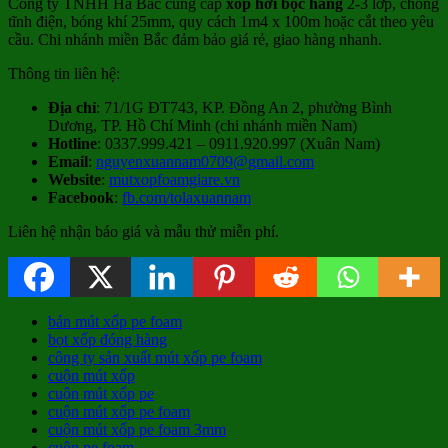
Công ty TNHH Hà Bắc cung cấp
xốp hơi bọc hàng
2-3 lớp, chống
tĩnh điện, bóng khí 25mm, quy cách 1m4 x 100m hoặc cắt theo yêu
cầu. Chi nhánh miền Bắc đảm bảo giá rẻ, giao hàng nhanh.
Thông tin liên hệ:
Địa chỉ
: 71/1G ĐT743, KP. Đồng An 2, phường Bình
Dương, TP. Hồ Chí Minh (chi nhánh miền Nam)
Hotline
: 0337.999.421 – 0911.920.997 (Xuân Nam)
Email
:
nguyenxuannam0709@gmail.com
Website
:
mutxopfoamgiare.vn
Facebook
:
fb.com/tolaxuannam
Liên hệ nhận báo giá và mẫu thử miễn phí.
bán mút xốp pe foam
bọt xốp đóng hàng
công ty sản xuất mút xốp pe foam
cuộn mút xốp
cuộn mút xốp pe
cuộn mút xốp pe foam
cuộn mút xốp pe foam 3mm
cuộn pe foam