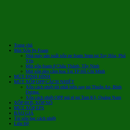
Trang chủ
Mút Xốp Pe Foam
Nhà máy sản xuất xốp pe foam 3mm tại Tuy Hòa, Phú
Yên
Mút xốp foam ở Châu Thành, Tây Ninh
Mút xốp dẻo cắm hoa Tại TP Hồ Chí Minh
MÚT ĐỊNH HÌNH
MÚT XỐP OPP CÁCH NHIỆT
Xốp cách nhiệt tốt nhất hiện nay tại Thuận An, Bình
Dương.
Xốp cách nhiệt OPP giá rẻ tại Tam Kỳ, Quảng Nam
XỐP HƠI, XỐP NỔ
MÚT XỐP EPS
BÁO GIÁ
Túi xốp bạc cách nhiệt
Liên Hệ