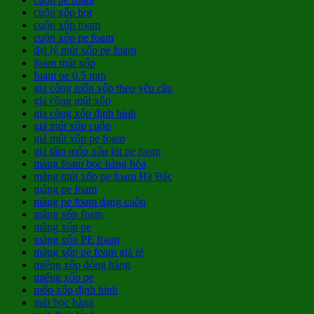
cuộn xốp bọt
cuộn xốp foam
cuộn xốp pe foam
đại lý mút xốp pe foam
foam mút xốp
foam pe 0.5 mm
gia công mốp xốp theo yêu cầu
gia công mút xốp
gia công xốp định hình
giá mút xốp cuộn
giá mút xốp pe foam
giá tấm mốp xốp lót pe foam
màng foam bọc hàng hóa
màng mút xốp pe foam Hà Bắc
màng pe foam
màng pe foam dạng cuộn
màng xốp foam
màng xốp pe
màng xốp PE foam
màng xốp pe foam giá rẻ
miếng xốp đóng hàng
miếng xốp pe
mốp xốp định hình
mút bọc hàng