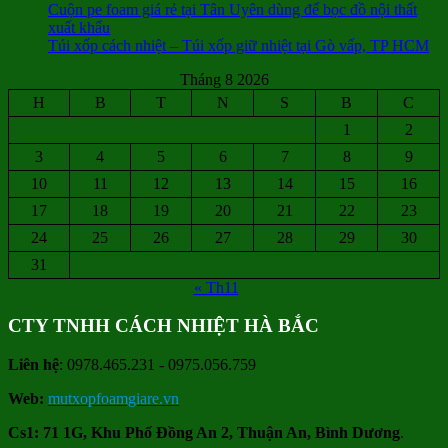
Cuộn pe foam giá rẻ tại Tân Uyên dùng để bọc đồ nội thất
xuất khẩu
Túi xốp cách nhiệt – Túi xốp giữ nhiệt tại Gò vấp, TP HCM
Tháng 8 2026
H
B
T
N
S
B
C
1
2
3
4
5
6
7
8
9
10
11
12
13
14
15
16
17
18
19
20
21
22
23
24
25
26
27
28
29
30
31
« Th11
CTY TNHH CÁCH NHIỆT HÀ BẮC
Liên hệ
: 0978.465.231 - 0975.056.759
Web:
mutxopfoamgiare.vn
Cs1: 71 1G, Khu Phố Đồng An 2, Thuận An, Bình Dương
.