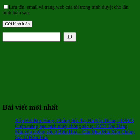
Lưu tên, email và trang web của tôi trong trình duyệt cho lần
bình luận sau.
Tìm kiếm
Bài viết mới nhất
Xốp Hơi Bọc Hàng, Chống Sốc Tại Hà Nội Tháng 11/2025
Cuộn màng bạc cách nhiệt chống sốc tại KCN Đại Đăng
Mút xốp chống sốc ở Biên Hoà – Cần Mua Mút Xốp Chống
Sốc Ở Biên Hoà