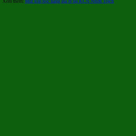
Xem thêm:
Mút xốp bọc hàng giá rẻ tại KCN Nhơn Trạch