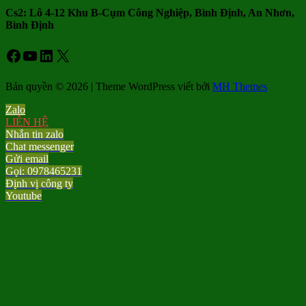
Cs2: Lô 4-12 Khu B-Cụm Công Nghiệp, Bình Định, An Nhơn,
Bình Định
Facebook
Youtube
LinkedIn
X
Bản quyền © 2026 | Theme WordPress viết bởi
MH Themes
Zalo
LIÊN HỆ
Nhắn tin zalo
Chat messenger
Gửi email
Gọi: 0978465231
Định vị công ty
Youtube