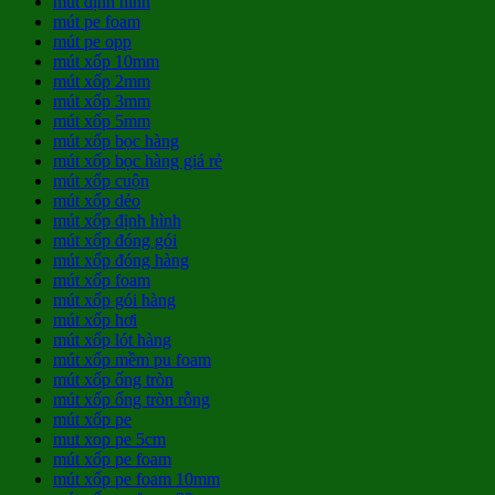
mút định hình
mút pe foam
mút pe opp
mút xốp 10mm
mút xốp 2mm
mút xốp 3mm
mút xốp 5mm
mút xốp bọc hàng
mút xốp bọc hàng giá rẻ
mút xốp cuộn
mút xốp dẻo
mút xốp định hình
mút xốp đóng gói
mút xốp đóng hàng
mút xốp foam
mút xốp gói hàng
mút xốp hơi
mút xốp lót hàng
mút xốp mềm pu foam
mút xốp ống tròn
mút xốp ống tròn rỗng
mút xốp pe
mut xop pe 5cm
mút xốp pe foam
mút xốp pe foam 10mm