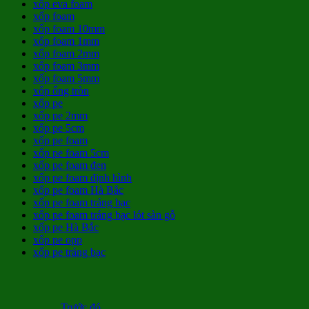
xốp eva foam
xốp foam
xốp foam 10mm
xốp foam 1mm
xốp foam 2mm
xốp foam 3mm
xốp foam 5mm
xốp ống tròn
xốp pe
xốp pe 2mm
xốp pe 5cm
xốp pe foam
xốp pe foam 5cm
xốp pe foam đen
xốp pe foam định hình
xốp pe foam Hà Bắc
xốp pe foam tráng bạc
xốp pe foam tráng bạc lót sàn gỗ
xốp pe Hà Bắc
xốp pe opp
xốp pe tráng bạc
Trước đó