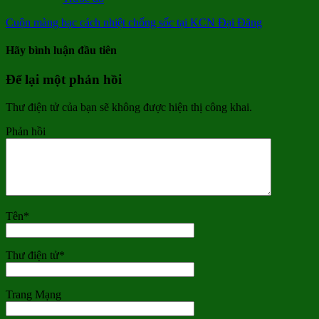
Cuộn màng bạc cách nhiệt chống sốc tại KCN Đại Đăng
Hãy bình luận đầu tiên
Để lại một phản hồi
Thư điện tử của bạn sẽ không được hiện thị công khai.
Phản hồi
Tên
*
Thư điện tử
*
Trang Mạng