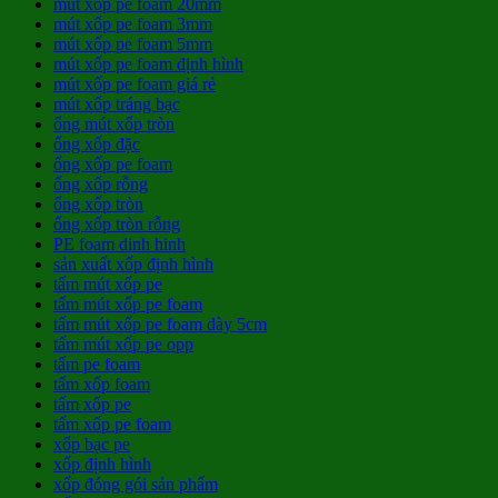
mút xốp pe foam 20mm
mút xốp pe foam 3mm
mút xốp pe foam 5mm
mút xốp pe foam định hình
mút xốp pe foam giá rẻ
mút xốp tráng bạc
ống mút xốp tròn
ống xốp đặc
ống xốp pe foam
ống xốp rỗng
ống xốp tròn
ống xốp tròn rỗng
PE foam dinh hinh
sản xuất xốp định hình
tấm mút xốp pe
tấm mút xốp pe foam
tấm mút xốp pe foam dày 5cm
tấm mút xốp pe opp
tấm pe foam
tấm xốp foam
tấm xốp pe
tấm xốp pe foam
xốp bạc pe
xốp định hình
xốp đóng gói sản phẩm