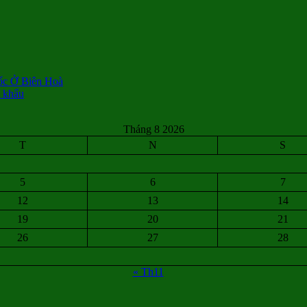
ốc Ở Biên Hoà
t khẩu
Tháng 8 2026
T
N
S
5
6
7
12
13
14
19
20
21
26
27
28
« Th11