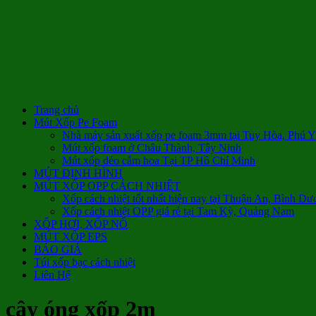
Trang chủ
Mút Xốp Pe Foam
Nhà máy sản xuất xốp pe foam 3mm tại Tuy Hòa, Phú 
Mút xốp foam ở Châu Thành, Tây Ninh
Mút xốp dẻo cắm hoa Tại TP Hồ Chí Minh
MÚT ĐỊNH HÌNH
MÚT XỐP OPP CÁCH NHIỆT
Xốp cách nhiệt tốt nhất hiện nay tại Thuận An, Bình Dư
Xốp cách nhiệt OPP giá rẻ tại Tam Kỳ, Quảng Nam
XỐP HƠI, XỐP NỔ
MÚT XỐP EPS
BÁO GIÁ
Túi xốp bạc cách nhiệt
Liên Hệ
cây óng xốp 2m