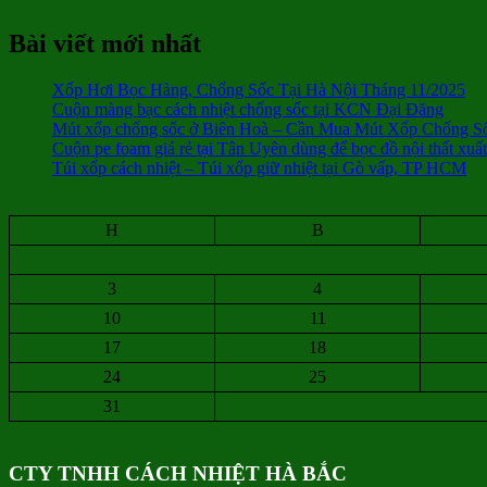
Bài viết mới nhất
Xốp Hơi Bọc Hàng, Chống Sốc Tại Hà Nội Tháng 11/2025
Cuộn màng bạc cách nhiệt chống sốc tại KCN Đại Đăng
Mút xốp chống sốc ở Biên Hoà – Cần Mua Mút Xốp Chống S
Cuộn pe foam giá rẻ tại Tân Uyên dùng để bọc đồ nội thất xuấ
Túi xốp cách nhiệt – Túi xốp giữ nhiệt tại Gò vấp, TP HCM
H
B
3
4
10
11
17
18
24
25
31
CTY TNHH CÁCH NHIỆT HÀ BẮC