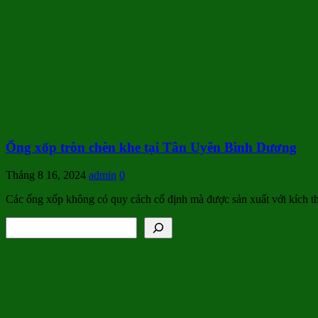
Ống xốp tròn chèn khe tại Tân Uyên Bình Dương
Tháng 8 16, 2024
admin
0
Các ống xốp không có quy cách cố định mà được sản xuất với kích
Tìm kiếm