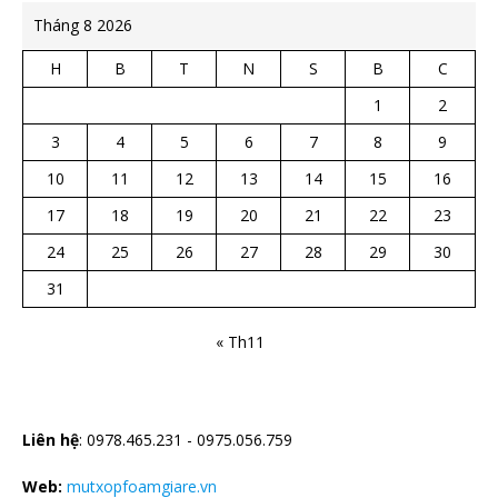
Tháng 8 2026
H
B
T
N
S
B
C
1
2
3
4
5
6
7
8
9
10
11
12
13
14
15
16
17
18
19
20
21
22
23
24
25
26
27
28
29
30
31
« Th11
CTY TNHH CÁCH NHIỆT HÀ BẮC
Liên hệ
: 0978.465.231 - 0975.056.759
Web:
mutxopfoamgiare.vn