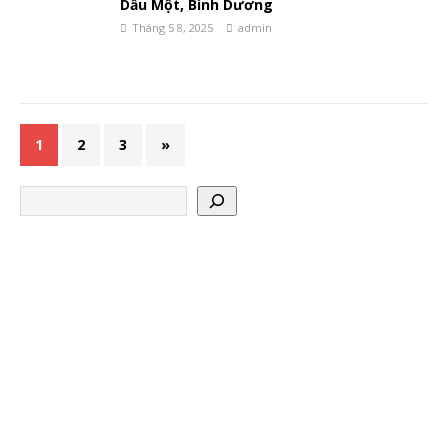
Dầu Một, Bình Dương
Tháng 5 8, 2025
admin
1
2
3
»