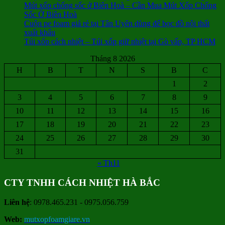
Mút xốp chống sốc ở Biên Hoà – Cần Mua Mút Xốp Chống
Sốc Ở Biên Hoà
Cuộn pe foam giá rẻ tại Tân Uyên dùng để bọc đồ nội thất
xuất khẩu
Túi xốp cách nhiệt – Túi xốp giữ nhiệt tại Gò vấp, TP HCM
Tháng 8 2026
H
B
T
N
S
B
C
1
2
3
4
5
6
7
8
9
10
11
12
13
14
15
16
17
18
19
20
21
22
23
24
25
26
27
28
29
30
31
« Th11
CTY TNHH CÁCH NHIỆT HÀ BẮC
Liên hệ
: 0978.465.231 - 0975.056.759
Web:
mutxopfoamgiare.vn