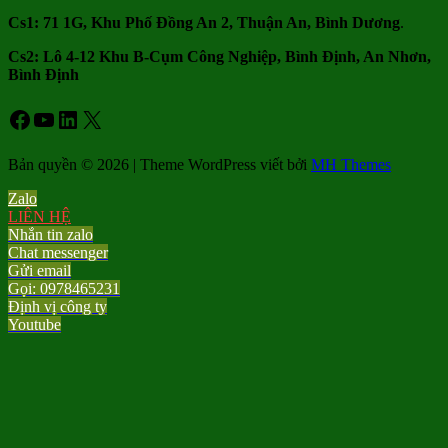
Cs1: 71 1G, Khu Phố Đồng An 2, Thuận An, Bình Dương
.
Cs2: Lô 4-12 Khu B-Cụm Công Nghiệp, Bình Định, An Nhơn,
Bình Định
Facebook
Youtube
LinkedIn
X
Bản quyền © 2026 | Theme WordPress viết bởi
MH Themes
Zalo
LIÊN HỆ
Nhắn tin zalo
Chat messenger
Gửi email
Gọi: 0978465231
Định vị công ty
Youtube