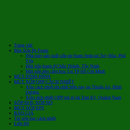
Trang chủ
Mút Xốp Pe Foam
Nhà máy sản xuất xốp pe foam 3mm tại Tuy Hòa, Phú
Yên
Mút xốp foam ở Châu Thành, Tây Ninh
Mút xốp dẻo cắm hoa Tại TP Hồ Chí Minh
MÚT ĐỊNH HÌNH
MÚT XỐP OPP CÁCH NHIỆT
Xốp cách nhiệt tốt nhất hiện nay tại Thuận An, Bình
Dương.
Xốp cách nhiệt OPP giá rẻ tại Tam Kỳ, Quảng Nam
XỐP HƠI, XỐP NỔ
MÚT XỐP EPS
BÁO GIÁ
Túi xốp bạc cách nhiệt
Liên Hệ