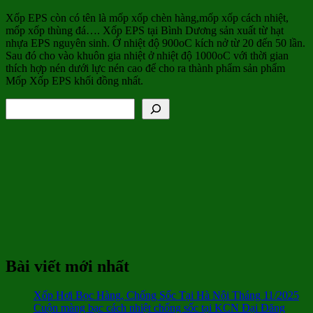
Xốp EPS còn có tên là mốp xốp chèn hàng,mốp xốp cách nhiệt,
mốp xốp thùng đá…. Xốp EPS tại Bình Dương sản xuất từ hạt
nhựa EPS nguyên sinh. Ở nhiệt độ 900oC kích nở từ 20 đến 50 lần.
Sau đó cho vào khuôn gia nhiệt ở nhiệt độ 1000oC với thời gian
thích hợp nén dưới lực nén cao để cho ra thành phẩm sản phẩm
Mốp Xốp EPS khối đồng nhất.
Tìm kiếm
Bài viết mới nhất
Xốp Hơi Bọc Hàng, Chống Sốc Tại Hà Nội Tháng 11/2025
Cuộn màng bạc cách nhiệt chống sốc tại KCN Đại Đăng