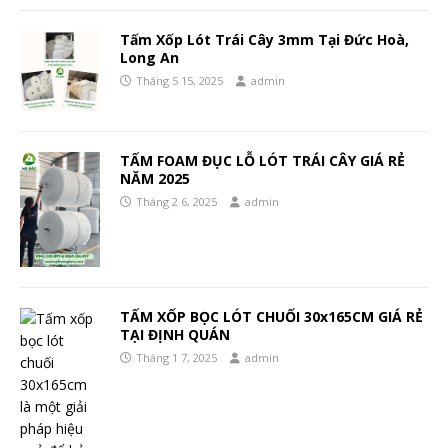
Tấm Xốp Lót Trái Cây 3mm Tại Đức Hoà,
Long An
Tháng 5 15, 2025
admin
TẤM FOAM ĐỤC LỖ LÓT TRÁI CÂY GIÁ RẺ
NĂM 2025
Tháng 2 6, 2025
admin
TẤM XỐP BỌC LÓT CHUỐI 30x165CM GIÁ RẺ
TẠI ĐỊNH QUÁN
Tháng 1 7, 2025
admin