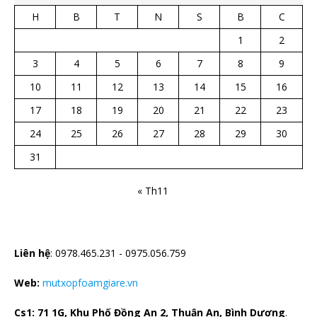
H
B
T
N
S
B
C
1
2
3
4
5
6
7
8
9
10
11
12
13
14
15
16
17
18
19
20
21
22
23
24
25
26
27
28
29
30
31
« Th11
CTY TNHH CÁCH NHIỆT HÀ BẮC
Liên hệ
: 0978.465.231 - 0975.056.759
Web:
mutxopfoamgiare.vn
Cs1: 71 1G, Khu Phố Đồng An 2, Thuận An, Bình Dương
.