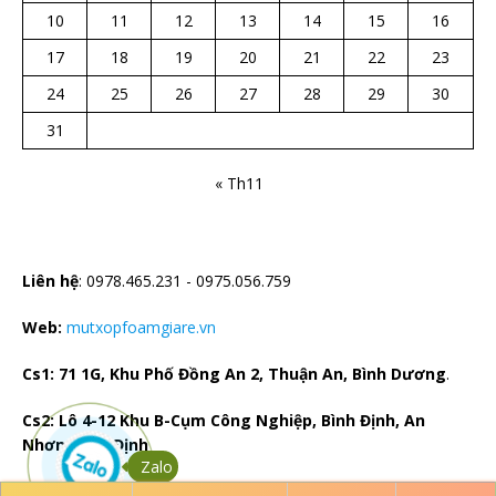
10
11
12
13
14
15
16
17
18
19
20
21
22
23
24
25
26
27
28
29
30
31
« Th11
CTY TNHH CÁCH NHIỆT HÀ BẮC
Liên hệ
: 0978.465.231 - 0975.056.759
Web:
mutxopfoamgiare.vn
Cs1: 71 1G, Khu Phố Đồng An 2, Thuận An, Bình Dương
.
Cs2: Lô 4-12 Khu B-Cụm Công Nghiệp, Bình Định, An
Nhơn, Bình Định
Zalo