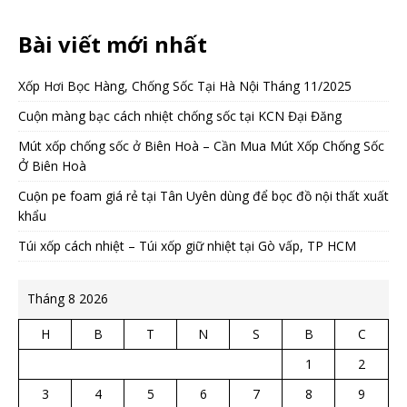
Bài viết mới nhất
Xốp Hơi Bọc Hàng, Chống Sốc Tại Hà Nội Tháng 11/2025
Cuộn màng bạc cách nhiệt chống sốc tại KCN Đại Đăng
Mút xốp chống sốc ở Biên Hoà – Cần Mua Mút Xốp Chống Sốc
Ở Biên Hoà
Cuộn pe foam giá rẻ tại Tân Uyên dùng để bọc đồ nội thất xuất
khẩu
Túi xốp cách nhiệt – Túi xốp giữ nhiệt tại Gò vấp, TP HCM
Tháng 8 2026
H
B
T
N
S
B
C
1
2
3
4
5
6
7
8
9