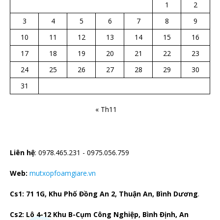
1
2
3
4
5
6
7
8
9
10
11
12
13
14
15
16
17
18
19
20
21
22
23
24
25
26
27
28
29
30
31
« Th11
CTY TNHH CÁCH NHIỆT HÀ BẮC
Liên hệ
: 0978.465.231 - 0975.056.759
Web:
mutxopfoamgiare.vn
Cs1: 71 1G, Khu Phố Đồng An 2, Thuận An, Bình Dương
.
Cs2: Lô 4-12 Khu B-Cụm Công Nghiệp, Bình Định, An