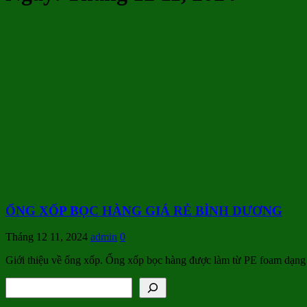
ỐNG XỐP BỌC HÀNG GIÁ RẺ BÌNH DƯƠNG
Tháng 12 11, 2024
admin
0
Giới thiệu về ống xốp. Ống xốp bọc hàng được làm từ PE foam dạng 
Tìm kiếm