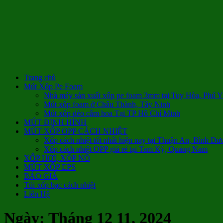
Trang chủ
Mút Xốp Pe Foam
Nhà máy sản xuất xốp pe foam 3mm tại Tuy Hòa, Phú 
Mút xốp foam ở Châu Thành, Tây Ninh
Mút xốp dẻo cắm hoa Tại TP Hồ Chí Minh
MÚT ĐỊNH HÌNH
MÚT XỐP OPP CÁCH NHIỆT
Xốp cách nhiệt tốt nhất hiện nay tại Thuận An, Bình Dư
Xốp cách nhiệt OPP giá rẻ tại Tam Kỳ, Quảng Nam
XỐP HƠI, XỐP NỔ
MÚT XỐP EPS
BÁO GIÁ
Túi xốp bạc cách nhiệt
Liên Hệ
Ngày:
Tháng 12 11, 2024