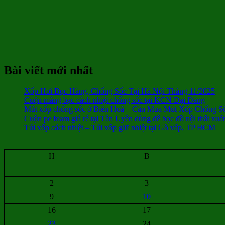
Bài viết mới nhất
Xốp Hơi Bọc Hàng, Chống Sốc Tại Hà Nội Tháng 11/2025
Cuộn màng bạc cách nhiệt chống sốc tại KCN Đại Đăng
Mút xốp chống sốc ở Biên Hoà – Cần Mua Mút Xốp Chống S
Cuộn pe foam giá rẻ tại Tân Uyên dùng để bọc đồ nội thất xuấ
Túi xốp cách nhiệt – Túi xốp giữ nhiệt tại Gò vấp, TP HCM
H
B
2
3
9
10
16
17
23
24