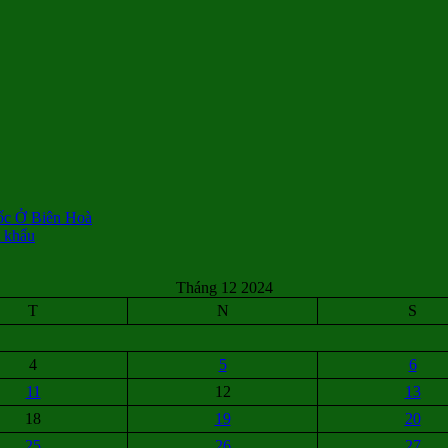
ốc Ở Biên Hoà
t khẩu
Tháng 12 2024
T
N
S
4
5
6
11
12
13
18
19
20
25
26
27