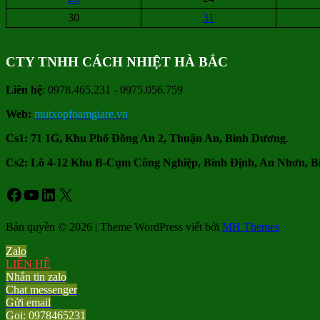
30
31
CTY TNHH CÁCH NHIỆT HÀ BẮC
Liên hệ
: 0978.465.231 - 0975.056.759
Web:
mutxopfoamgiare.vn
Cs1: 71 1G, Khu Phố Đồng An 2, Thuận An, Bình Dương
.
Cs2: Lô 4-12 Khu B-Cụm Công Nghiệp, Bình Định, An Nhơn, B
Facebook
Youtube
LinkedIn
X
Bản quyền © 2026 | Theme WordPress viết bởi
MH Themes
Zalo
LIÊN HỆ
Nhắn tin zalo
Chat messenger
Gửi email
Gọi: 0978465231