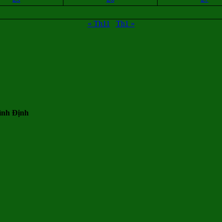
« Th11
Th1 »
ình Định