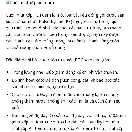
Cuộn mút xốp PE Foam là một loại vật liệu đóng gói được sản
xuất từ hạt nhựa Polyethylene (PE) nguyên sinh. Thông qua
quá trình tạo bọt ở nhiệt độ cao, các hạt PE nở ra, tạo thành
cấu trúc ô kín chứa khí bên trong. Sau đó, vật liệu này được
cán thành các tấm màng mỏng và cuộn lại thành từng cuộn
lớn, sẵn sàng cho việc sử dụng.
Đặc điểm nổi bật của cuộn mút xốp PE Foam bao gồm:
Trọng lượng nhẹ: Giúp giảm đáng kể chi phí vận chuyển.
Độ linh hoạt cao: Dễ dàng uốn cong, cắt, và bao bọc các
sản phẩm có hình dạng phức tạp.
Cấu trúc ô kín: Đây là điểm mấu chốt mang lại khả năng
chống thấm nước, chống ẩm, cách nhiệt và cách âm hiệu
quả.
Đa dạng về độ dày: Có sẵn các độ dày khác nhau, từ 0.5mm
(như xốp PE foam 0.5mm) cho đến các loại dày hơn như
mút xốp PE foam 5mm, mút xốp PE foam 10mm, mút xốp