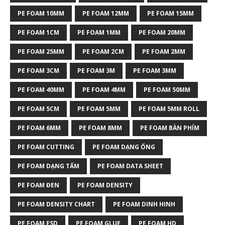
PE FOAM 10MM
PE FOAM 12MM
PE FOAM 15MM
PE FOAM 1CM
PE FOAM 1MM
PE FOAM 20MM
PE FOAM 25MM
PE FOAM 2CM
PE FOAM 2MM
PE FOAM 3CM
PE FOAM 3M
PE FOAM 3MM
PE FOAM 40MM
PE FOAM 4MM
PE FOAM 50MM
PE FOAM 5CM
PE FOAM 5MM
PE FOAM 5MM ROLL
PE FOAM 6MM
PE FOAM 8MM
PE FOAM BÀN PHÍM
PE FOAM CUTTING
PE FOAM DẠNG ỐNG
PE FOAM DẠNG TẤM
PE FOAM DATA SHEET
PE FOAM ĐEN
PE FOAM DENSITY
PE FOAM DENSITY CHART
PE FOAM DINH HINH
PE FOAM ESD
PE FOAM GLUE
PE FOAM HD