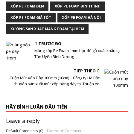
XỐP PE FOAM ĐEN
XỐP PE FOAM ĐỊNH HÌNH
XỐP PE FOAM GIÁ TỐT
XỐP PE FOAM HÀ NỘI
XƯỞNG SẢN XUẤT MÀNG FOAM TẠI HCM
TRƯỚC ĐÓ
Màng xốp Pe Foam 1mm bọc đồ gỗ xuất khẩu tại
Tân Uyên Bình Dương
TIẾP THEO
Cuộn Mút Xốp Dày 100mm (10cm) – Công ty Hà Bắc
chuyên sản xuất mút xốp hàng dày tại Thuận An
HÃY BÌNH LUẬN ĐẦU TIÊN
Leave a reply
Default Comments (0)
Facebook Comments