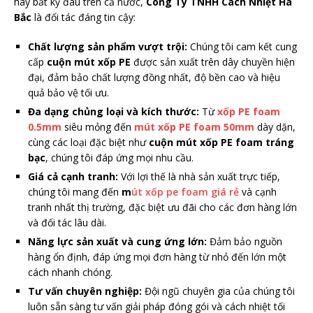
hay bất kỳ đâu trên cả nước,
Công Ty TNHH Cách Nhiệt Hà
Bắc
là đối tác đáng tin cậy:
Chất lượng sản phẩm vượt trội:
Chúng tôi cam kết cung
cấp
cuộn mút xốp PE
được sản xuất trên dây chuyền hiện
đại, đảm bảo chất lượng đồng nhất, độ bền cao và hiệu
quả bảo vệ tối ưu.
Đa dạng chủng loại và kích thước:
Từ
xốp PE foam
0.5mm
siêu mỏng đến
mút xốp PE foam 50mm
dày dặn,
cùng các loại đặc biệt như
cuộn mút xốp PE foam tráng
bạc
, chúng tôi đáp ứng mọi nhu cầu.
Giá cả cạnh tranh:
Với lợi thế là nhà sản xuất trực tiếp,
chúng tôi mang đến
m
út xốp pe foam giá rẻ
và cạnh
tranh nhất thị trường, đặc biệt ưu đãi cho các đơn hàng lớn
và đối tác lâu dài.
Năng lực sản xuất và cung ứng lớn:
Đảm bảo nguồn
hàng ổn định, đáp ứng mọi đơn hàng từ nhỏ đến lớn một
cách nhanh chóng.
Tư vấn chuyên nghiệp:
Đội ngũ chuyên gia của chúng tôi
luôn sẵn sàng tư vấn giải pháp đóng gói và cách nhiệt tối