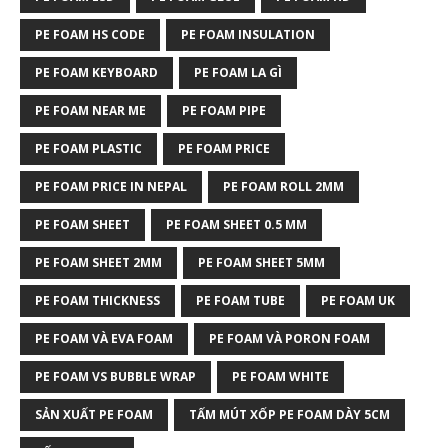
PE FOAM HS CODE
PE FOAM INSULATION
PE FOAM KEYBOARD
PE FOAM LA GÌ
PE FOAM NEAR ME
PE FOAM PIPE
PE FOAM PLASTIC
PE FOAM PRICE
PE FOAM PRICE IN NEPAL
PE FOAM ROLL 2MM
PE FOAM SHEET
PE FOAM SHEET 0.5 MM
PE FOAM SHEET 2MM
PE FOAM SHEET 5MM
PE FOAM THICKNESS
PE FOAM TUBE
PE FOAM UK
PE FOAM VÀ EVA FOAM
PE FOAM VÀ PORON FOAM
PE FOAM VS BUBBLE WRAP
PE FOAM WHITE
SẢN XUẤT PE FOAM
TẤM MÚT XỐP PE FOAM DÀY 5CM