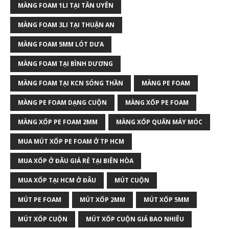
MÀNG FOAM 1LI TẠI TÂN UYÊN
MÀNG FOAM 3LI TẠI THUẬN AN
MÀNG FOAM 5MM LÓT DƯA
MÀNG FOAM TẠI BÌNH DƯƠNG
MÀNG FOAM TẠI KCN SÓNG THẦN
MÀNG PE FOAM
MÀNG PE FOAM DẠNG CUỘN
MÀNG XỐP PE FOAM
MÀNG XỐP PE FOAM 2MM
MÀNG XỐP QUẤN MÁY MÓC
MUA MÚT XỐP PE FOAM Ở TP HCM
MUA XỐP Ở ĐÂU GIÁ RẺ TẠI BIÊN HÒA
MUA XỐP TẠI HCM Ở ĐÂU
MÚT CUỘN
MÚT PE FOAM
MÚT XỐP 2MM
MÚT XỐP 5MM
MÚT XỐP CUỘN
MÚT XỐP CUỘN GIÁ BAO NHIÊU