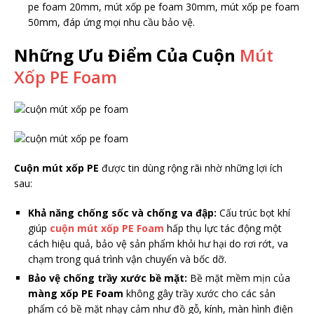
pe foam 20mm, mút xốp pe foam 30mm, mút xốp pe foam
50mm, đáp ứng mọi nhu cầu bảo vệ.
Những Ưu Điểm Của Cuộn
Mút
Xốp PE Foam
Cuộn mút xốp PE
được tin dùng rộng rãi nhờ những lợi ích
sau:
Khả năng chống sốc và chống va đập:
Cấu trúc bọt khí
giúp
cuộn mút xốp PE Foam
hấp thụ lực tác động một
cách hiệu quả, bảo vệ sản phẩm khỏi hư hại do rơi rớt, va
chạm trong quá trình vận chuyển và bốc dỡ.
Bảo vệ chống trầy xước bề mặt:
Bề mặt mềm mịn của
màng xốp PE Foam
không gây trầy xước cho các sản
phẩm có bề mặt nhạy cảm như đồ gỗ, kính, màn hình điện