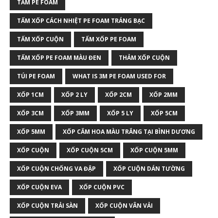
TẤM PE FOAM
TẤM XỐP CÁCH NHIỆT PE FOAM TRÁNG BẠC
TẤM XỐP CUỘN
TẤM XỐP PE FOAM
TẤM XỐP PE FOAM MÀU ĐEN
THẢM XỐP CUỘN
TÚI PE FOAM
WHAT IS 3M PE FOAM USED FOR
XỐP 1CM
XỐP 2 LY
XỐP 2CM
XỐP 2MM
XỐP 3CM
XỐP 3MM
XỐP 5 LY
XỐP 5CM
XỐP 5MM
XỐP CẮM HOA MÀU TRẮNG TẠI BÌNH DƯƠNG
XỐP CUỘN
XỐP CUỘN 5CM
XỐP CUỘN 5MM
XỐP CUỘN CHỐNG VA ĐẬP
XỐP CUỘN DÁN TƯỜNG
XỐP CUỘN EVA
XỐP CUỘN PVC
XỐP CUỘN TRẢI SÀN
XỐP CUỘN VÂN VẢI