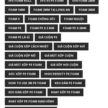
EPE FOAM ROLL
EPS VS PE FOAM
EVA FOAM 2MM
FOAM 1MM
FOAM 2MM TẠI LONG AN
FOAM 3MM
FOAM 9
FOAM CHỐNG SỐC
FOAM NGUỘI
FOAM PE
FOAM PE 0.5 MM
FOAM PE 0.5MM
FOAM PE LÀ GÌ
GIÁ CUỘN PE
GIÁ CUỘN XỐP CÁCH NHIỆT
GIÁ CUỘN XỐP KHÍ
GIÁ CUỘN XỐP NỔ
GIÁ MÚT XỐP CUỘN
GIÁ MÚT XỐP PE FOAM
GIÁ XỐP HƠI CUỘN
GÓC XỐP PE FOAM
HIGH DENSITY PE FOAM
HOW TO USE 3M PE FOAM
KEO DÁN PE FOAM
KEO DÁN XỐP PE FOAM
KHAY XỐP PE FOAM
KHAY XỐP PE FOAM ĐỊNH HÌNH