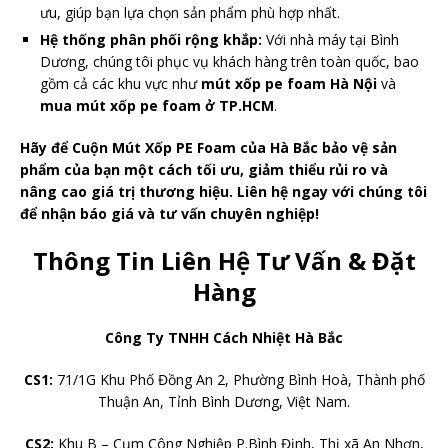
ưu, giúp bạn lựa chọn sản phẩm phù hợp nhất.
Hệ thống phân phối rộng khắp:
Với nhà máy tại Bình
Dương, chúng tôi phục vụ khách hàng trên toàn quốc, bao
gồm cả các khu vực như
mút xốp pe foam Hà Nội
và
mua mút xốp pe foam ở TP.HCM
.
Hãy để Cuộn Mút Xốp PE Foam của Hà Bắc bảo vệ sản
phẩm của bạn một cách tối ưu, giảm thiểu rủi ro và
nâng cao giá trị thương hiệu. Liên hệ ngay với chúng tôi
để nhận báo giá và tư vấn chuyên nghiệp!
Thông Tin Liên Hệ Tư Vấn & Đặt
Hàng
Công Ty TNHH Cách Nhiệt Hà Bắc
CS1:
71/1G Khu Phố Đồng An 2, Phường Bình Hoà, Thành phố
Thuận An, Tỉnh Bình Dương, Việt Nam.
CS2:
Khu B – Cụm Công Nghiệp P.Bình Định, Thị xã An Nhơn,