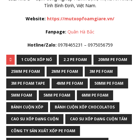
Tỉnh Bình Định, Việt Nam.
Website:
https://mutxopfoamgiare.vn/
Fanpage:
Quân Hà Bắc
Hotline/Zalo:
0978465231 – 0975056759
1 CUỘN XỐP NỔ
2.2 PE FOAM
20MM PE FOAM
25MM PE FOAM
2MM PE FOAM
3M PE FOAM
3M PE FOAM TAPE
4MM PE FOAM
50MM PE FOAM
5MM FOAM
5MM PE FOAM
6MM PE FOAM
BÁNH CUỘN XỐP
BÁNH CUỘN XỐP CHOCOLATOS
CAO SU XỐP DẠNG CUỘN
CAO SU XỐP DẠNG CUỘN TẤM
CÔNG TY SẢN XUẤT XỐP PE FOAM