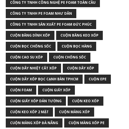
CÔNG TY TNHH CÔNG NGHỆ PE FOAM TOÀN CẦU
CÔNG TY TNHH PE FOAM NHƯ DÂN
CÔNG TY TNHH SẢN XUẤT PE FOAM ĐỨC PHÚC
CUỘN BĂNG DÍNH XỐP
CUỘN BĂNG KEO XỐP
CUỘN BỌC CHỐNG SỐC
CUỘN BỌC HÀNG
CUỘN CAO SU XỐP
CUỘN CHỐNG SỐC
CUỘN DÂY NHIỆT CẮT XỐP
CUỘN DÂY XỐP
CUỘN DÂY XỐP BỌC CẠNH BÀN TPHCM
CUỘN EPE
CUỘN FOAM
CUỘN GIẤY XỐP
CUỘN GIẤY XỐP DÁN TƯỜNG
CUỘN KEO XỐP
CUỘN KEO XỐP 2 MẶT
CUỘN MÀNG XỐP
CUỘN MÀNG XỐP ĐÀ NẴNG
CUỘN MÀNG XỐP PE