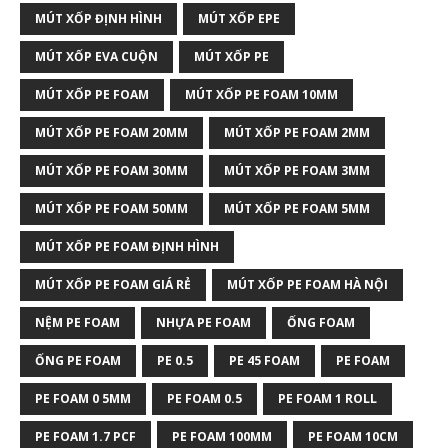
MÚT XỐP ĐỊNH HÌNH
MÚT XỐP EPE
MÚT XỐP EVA CUỘN
MÚT XỐP PE
MÚT XỐP PE FOAM
MÚT XỐP PE FOAM 10MM
MÚT XỐP PE FOAM 20MM
MÚT XỐP PE FOAM 2MM
MÚT XỐP PE FOAM 30MM
MÚT XỐP PE FOAM 3MM
MÚT XỐP PE FOAM 50MM
MÚT XỐP PE FOAM 5MM
MÚT XỐP PE FOAM ĐỊNH HÌNH
MÚT XỐP PE FOAM GIÁ RẺ
MÚT XỐP PE FOAM HÀ NỘI
NỆM PE FOAM
NHỰA PE FOAM
ỐNG FOAM
ỐNG PE FOAM
PE 0.5
PE 45 FOAM
PE FOAM
PE FOAM 0 5MM
PE FOAM 0.5
PE FOAM 1 ROLL
PE FOAM 1.7 PCF
PE FOAM 100MM
PE FOAM 10CM