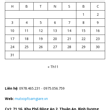
H
B
T
N
S
B
C
1
2
3
4
5
6
7
8
9
10
11
12
13
14
15
16
17
18
19
20
21
22
23
24
25
26
27
28
29
30
31
« Th11
CTY TNHH CÁCH NHIỆT HÀ BẮC
Liên hệ
: 0978.465.231 - 0975.056.759
Web:
mutxopfoamgiare.vn
Cs1: 71 1G, Khu Phố Đồng An 2, Thuận An, Bình Dương
.