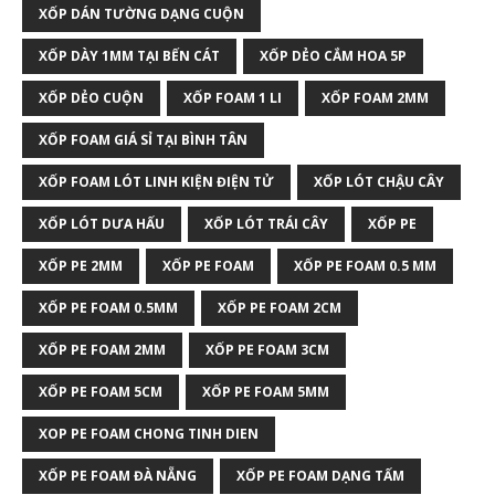
XỐP DÁN TƯỜNG DẠNG CUỘN
XỐP DÀY 1MM TẠI BẾN CÁT
XỐP DẺO CẮM HOA 5P
XỐP DẺO CUỘN
XỐP FOAM 1 LI
XỐP FOAM 2MM
XỐP FOAM GIÁ SỈ TẠI BÌNH TÂN
XỐP FOAM LÓT LINH KIỆN ĐIỆN TỬ
XỐP LÓT CHẬU CÂY
XỐP LÓT DƯA HẤU
XỐP LÓT TRÁI CÂY
XỐP PE
XỐP PE 2MM
XỐP PE FOAM
XỐP PE FOAM 0.5 MM
XỐP PE FOAM 0.5MM
XỐP PE FOAM 2CM
XỐP PE FOAM 2MM
XỐP PE FOAM 3CM
XỐP PE FOAM 5CM
XỐP PE FOAM 5MM
XOP PE FOAM CHONG TINH DIEN
XỐP PE FOAM ĐÀ NẴNG
XỐP PE FOAM DẠNG TẤM