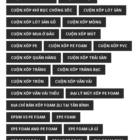
CUỘN XỐP KHÍ BỌC CHỐNG SỐC
CUỘN XỐP LÓT SÀN
CUỘN XỐP LÓT SÀN GỖ
CUỘN XỐP MỎNG
CUỘN XỐP MUA Ở ĐÂU
CUỘN XỐP MÚT
CUỘN XỐP PE
CUỘN XỐP PE FOAM
CUỘN XỐP PVC
CUỘN XỐP QUẤN HÀNG
CUỘN XỐP TRẢI SÀN
CUỘN XỐP TRẮNG
CUỘN XỐP TRÁNG BẠC
CUỘN XỐP TRÒN
CUỘN XỐP VÂN VẢI
CUỘN XỐP VÂN VẢI THÊU
ĐẠI LÝ MÚT XỐP PE FOAM
ĐỊA CHỈ BÁN XỐP FOAM 2LI TẠI TÂN BÌNH
EPDM VS PE FOAM
EPE FOAM
EPE FOAM AND PE FOAM
EPE FOAM LÀ GÌ