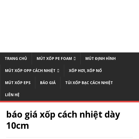
TRANG CHỦ
MÚT XỐP PE FOAM
MÚT ĐỊNH HÌNH
MÚT XỐP OPP CÁCH NHIỆT
XỐP HƠI, XỐP NỔ
MÚT XỐP EPS
BÁO GIÁ
TÚI XỐP BẠC CÁCH NHIỆT
LIÊN HỆ
báo giá xốp cách nhiệt dày
10cm