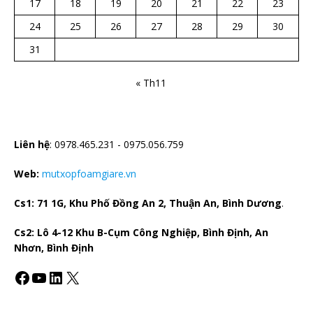
17
18
19
20
21
22
23
24
25
26
27
28
29
30
31
« Th11
CTY TNHH CÁCH NHIỆT HÀ BẮC
Liên hệ
: 0978.465.231 - 0975.056.759
Web:
mutxopfoamgiare.vn
Cs1: 71 1G, Khu Phố Đồng An 2, Thuận An, Bình Dương
.
Cs2: Lô 4-12 Khu B-Cụm Công Nghiệp, Bình Định, An
Nhơn, Bình Định