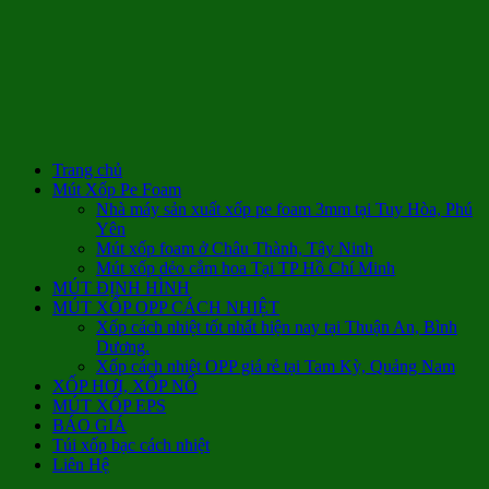
Trang chủ
Mút Xốp Pe Foam
Nhà máy sản xuất xốp pe foam 3mm tại Tuy Hòa, Phú
Yên
Mút xốp foam ở Châu Thành, Tây Ninh
Mút xốp dẻo cắm hoa Tại TP Hồ Chí Minh
MÚT ĐỊNH HÌNH
MÚT XỐP OPP CÁCH NHIỆT
Xốp cách nhiệt tốt nhất hiện nay tại Thuận An, Bình
Dương.
Xốp cách nhiệt OPP giá rẻ tại Tam Kỳ, Quảng Nam
XỐP HƠI, XỐP NỔ
MÚT XỐP EPS
BÁO GIÁ
Túi xốp bạc cách nhiệt
Liên Hệ