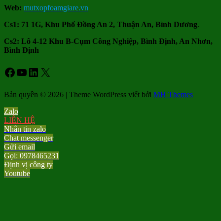
Web:
mutxopfoamgiare.vn
Cs1: 71 1G, Khu Phố Đồng An 2, Thuận An, Bình Dương
.
Cs2: Lô 4-12 Khu B-Cụm Công Nghiệp, Bình Định, An Nhơn,
Bình Định
Facebook
Youtube
LinkedIn
X
Bản quyền © 2026 | Theme WordPress viết bởi
MH Themes
Zalo
LIÊN HỆ
Nhắn tin zalo
Chat messenger
Gửi email
Gọi: 0978465231
Định vị công ty
Youtube