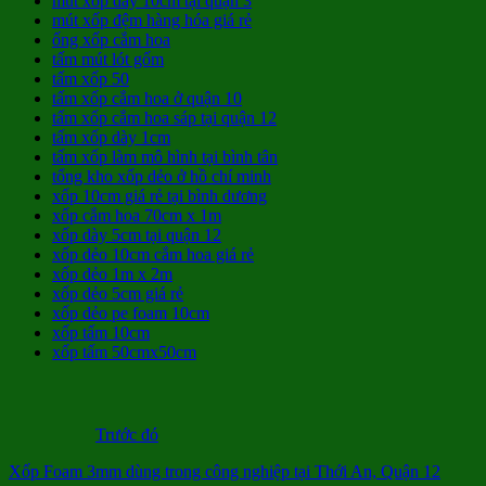
mút xốp dày 10cm tại quận 3
mút xốp đệm hàng hóa giá rẻ
ống xốp cắm hoa
tấm mút lót gốm
tấm xốp 50
tấm xốp cắm hoa ở quận 10
tấm xốp cắm hoa sáp tại quận 12
tấm xốp dày 1cm
tấm xốp làm mô hình tại bình tân
tổng kho xốp dẻo ở hồ chí minh
xốp 10cm giá rẻ tại bình dương
xốp cắm hoa 70cm x 1m
xốp dày 5cm tại quận 12
xốp dẻo 10cm cắm hoa giá rẻ
xốp dẻo 1m x 2m
xốp dẻo 5cm giá rẻ
xốp dẻo pe foam 10cm
xốp tấm 10cm
xốp tấm 50cmx50cm
Trước đó
Xốp Foam 3mm dùng trong công nghiệp tại Thới An, Quận 12