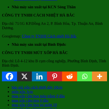
Nhà máy sản xuất tại KCN Sóng Thần
CÔNG TY TNHH CÁCH NHIỆT HÀ BẮC
Địa chỉ: 71/1G KP.Đồng An 2, P. Bình Hòa, Tp. Thuận An, Bình
Dương.
Googlemap:
Công ty TNHH Cách nhiệt Hà Bắc
Nhà máy sản xuất tại Bình Định:
CÔNG TY TNHH MÚT XỐP HÀ BẮC
Địa chỉ: Lô 4-12 khu B cụm công nghiệp, Phường Bình Định, Tỉnh
Bình Định.
báo giá xốp cách nhiệt dày 10cm
mốp xốp 3cm
mua xốp cắm hoa màu trắng ở đâu
mua xốp cắm hoa ở đâu
mua xốp cắm hoa tại quận 10