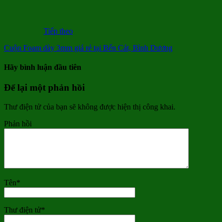
Tiếp theo
Cuộn Foam dày 3mm giá rẻ tại Bến Cát, Bình Dương
Hãy bình luận đầu tiên
Để lại một phản hồi
Thư điện tử của bạn sẽ không được hiện thị công khai.
Phản hồi
Tên
*
Thư điện tử
*