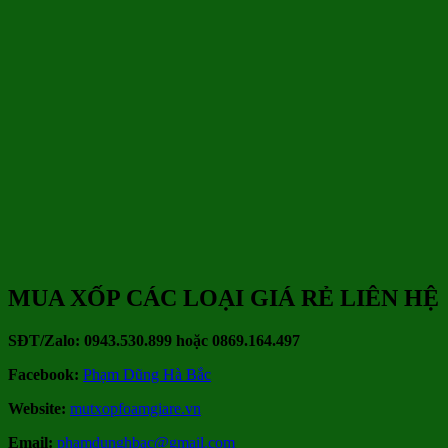
MUA XỐP CÁC LOẠI GIÁ RẺ LIÊN HỆ
SĐT/Zalo: 0943.530.899 hoặc 0869.164.497
Facebook:
Phạm Dũng Hà Bắc
Website:
mutxopfoamgiare.vn
Email:
phamdunghbac@gmail.com