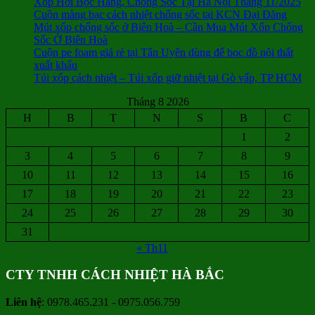
Xốp Hơi Bọc Hàng, Chống Sốc Tại Hà Nội Tháng 11/2025
Cuộn màng bạc cách nhiệt chống sốc tại KCN Đại Đăng
Mút xốp chống sốc ở Biên Hoà – Cần Mua Mút Xốp Chống
Sốc Ở Biên Hoà
Cuộn pe foam giá rẻ tại Tân Uyên dùng để bọc đồ nội thất
xuất khẩu
Túi xốp cách nhiệt – Túi xốp giữ nhiệt tại Gò vấp, TP HCM
Tháng 8 2026
H
B
T
N
S
B
C
1
2
3
4
5
6
7
8
9
10
11
12
13
14
15
16
17
18
19
20
21
22
23
24
25
26
27
28
29
30
31
« Th11
CTY TNHH CÁCH NHIỆT HÀ BẮC
Liên hệ
: 0978.465.231 - 0975.056.759