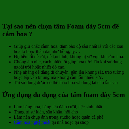
Tại sao nên chọn tấm Foam dày 5cm để
cắm hoa ?
Giúp giữ chắc cành hoa, đảm bảo độ sâu nhất là với các loại
hoa to hoặc thân dài như hồng, ly,…
Độ bền tốt dễ cắt, dễ tạo hình, không bị vỡ vụn khi cắm hoa.
Chống ẩm nhẹ, cách nhiệt tốt giúp hoa tươi lâu khi sử dụng
ngoài trời hoặc nhiệt độ cao.
Nhẹ nhàng dễ dàng di chuyển, gắn lên khung sắt, treo tường
hoặc lắp vào khung mà không cần tốn nhiều sức.
Tái sử dụng được có thể tháo hoa và dùng lại cho lần sau
Ứng dụng đa dạng của tấm foam dày 5cm
Làm bảng hoa, bảng tên đám cưới, tiệc sinh nhật
Trang trí sự kiện, sân khấu, hội chợ
Làm nền chụp ảnh trong studio hoặc quán cà phê
Cắm hoa nghệ thuật
tại nhà hoặc tại shop