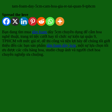
tam-foam-day-5cm-cam-hoa-gia-re-tai-quan-9-tphcm
Spread the love
Bạn đang tìm mua
tấm foam
dày 5cm chuyên dụng để cắm hoa
nghệ thuật, trang trí tiệc cưới hay tổ chức sự kiện tại quận 9,
TPHCM với mức giá rẻ, dễ thi công và tiện lợi hãy để chúng tôi giới
thiệu đến các bạn sản phẩm
tấm foam dày 5cm
, một sự lựa chọn tối
ưu được các cửa hàng hoa, studio chụp ảnh và người chơi hoa
chuyên nghiệp ưa chuộng.