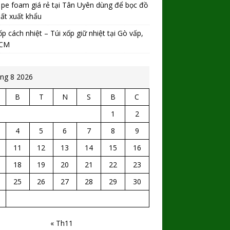
 pe foam giá rẻ tại Tân Uyên dùng để bọc đồ
hất xuất khẩu
ốp cách nhiệt – Túi xốp giữ nhiệt tại Gò vấp,
HCM
ng 8 2026
B
T
N
S
B
C
1
2
4
5
6
7
8
9
11
12
13
14
15
16
18
19
20
21
22
23
25
26
27
28
29
30
« Th11