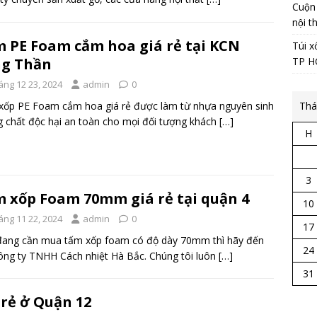
Cuộn
nội t
 PE Foam cắm hoa giá rẻ tại KCN
Túi x
ng Thần
TP 
áng 12 23, 2024
admin
0
ốp PE Foam cắm hoa giá rẻ được làm từ nhựa nguyên sinh
Thá
 chất độc hại an toàn cho mọi đối tượng khách
[…]
H
3
 xốp Foam 70mm giá rẻ tại quận 4
10
áng 11 22, 2024
admin
0
17
đang cần mua tấm xốp foam có độ dày 70mm thì hãy đến
24
ông ty TNHH Cách nhiệt Hà Bắc. Chúng tôi luôn
[…]
31
rẻ ở Quận 12