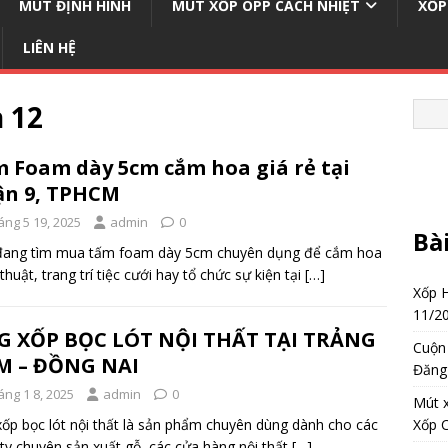
MÚT ĐỊNH HÌNH
MÚT XỐP OPP CÁCH NHIỆT
XỐP
LIÊN HỆ
 12
 Foam dày 5cm cắm hoa giá rẻ tại
n 9, TPHCM
áng 5 19, 2025
admin
0
Bà
đang tìm mua tấm foam dày 5cm chuyên dụng để cắm hoa
thuật, trang trí tiệc cưới hay tổ chức sự kiện tại
[…]
Xốp 
11/2
G XỐP BỌC LÓT NỘI THẤT TẠI TRẢNG
Cuộn 
M – ĐỒNG NAI
Đăng
áng 1 8, 2025
admin
0
Mút 
ốp bọc lót nội thất là sản phẩm chuyên dùng dành cho các
Xốp 
ty chuyên sản xuất gỗ, các cửa hàng nội thất
[…]