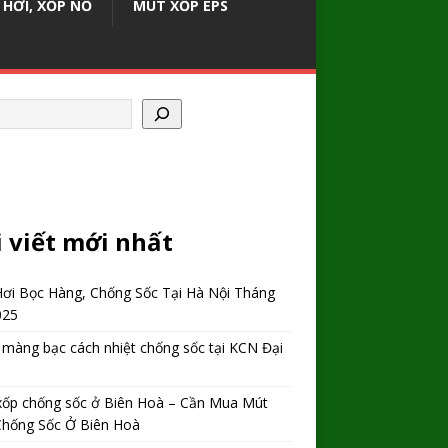
 HƠI, XỐP NỔ
MÚT XỐP EPS
i viết mới nhất
Hơi Bọc Hàng, Chống Sốc Tại Hà Nội Tháng
025
màng bạc cách nhiệt chống sốc tại KCN Đại
xốp chống sốc ở Biên Hoà – Cần Mua Mút
Chống Sốc Ở Biên Hoà