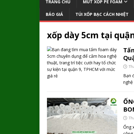
TRANG CHỦ
MÚT XỐP PE FOAM
BÁO GIÁ
TÚI XỐP BẠC CÁCH NHIỆT
xốp dày 5cm tại quận
Tấm
Quậ
Th
Bạn 
nghệ 
ỐN
BO
Th
Ống x
công 