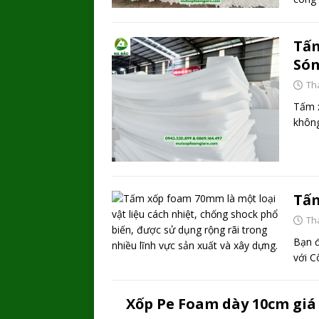
Tấm
Só
Th
Tấm x
không
Tấm
Th
Bạn 
với C
Xốp Pe Foam dày 10cm giá 