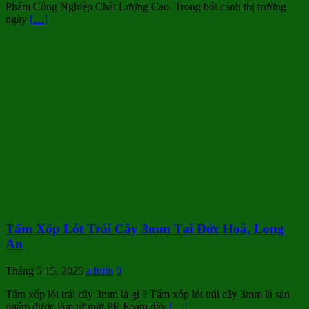
Phẩm Công Nghiệp Chất Lượng Cao. Trong bối cảnh thị trường
ngày
[…]
Tấm Xốp Lót Trái Cây 3mm Tại Đức Hoà, Long
An
Tháng 5 15, 2025
admin
0
Tấm xốp lót trái cây 3mm là gì ? Tấm xốp lót trái cây 3mm là sản
phẩm được làm từ mút PE Foam dày
[…]