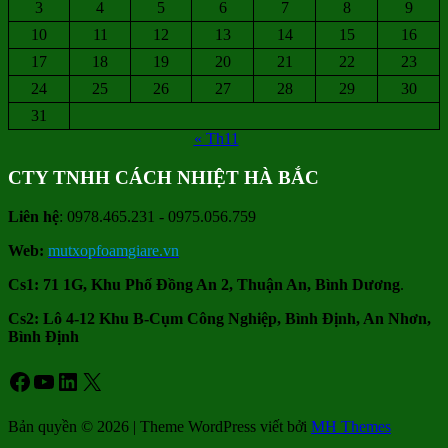
3
4
5
6
7
8
9
10
11
12
13
14
15
16
17
18
19
20
21
22
23
24
25
26
27
28
29
30
31
« Th11
CTY TNHH CÁCH NHIỆT HÀ BẮC
Liên hệ
: 0978.465.231 - 0975.056.759
Web:
mutxopfoamgiare.vn
Cs1: 71 1G, Khu Phố Đồng An 2, Thuận An, Bình Dương
.
Cs2: Lô 4-12 Khu B-Cụm Công Nghiệp, Bình Định, An Nhơn,
Bình Định
Facebook
Youtube
LinkedIn
X
Bản quyền © 2026 | Theme WordPress viết bởi
MH Themes