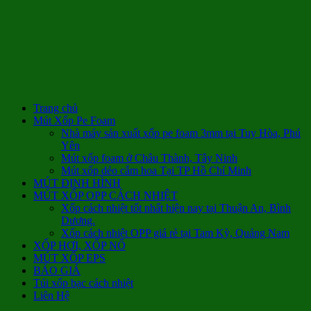
Trang chủ
Mút Xốp Pe Foam
Nhà máy sản xuất xốp pe foam 3mm tại Tuy Hòa, Phú
Yên
Mút xốp foam ở Châu Thành, Tây Ninh
Mút xốp dẻo cắm hoa Tại TP Hồ Chí Minh
MÚT ĐỊNH HÌNH
MÚT XỐP OPP CÁCH NHIỆT
Xốp cách nhiệt tốt nhất hiện nay tại Thuận An, Bình
Dương.
Xốp cách nhiệt OPP giá rẻ tại Tam Kỳ, Quảng Nam
XỐP HƠI, XỐP NỔ
MÚT XỐP EPS
BÁO GIÁ
Túi xốp bạc cách nhiệt
Liên Hệ