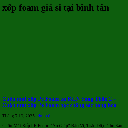
xốp foam giá sỉ tại bình tân
Cuộn mút xốp Pe Foam tại KCN Sóng Thần 2 –
Cuộn mút xốp Pe Foam bọc chống sốc hàng hoá
Tháng 7 19, 2025
admin
0
Cuộn Mút Xốp PE Foam: “Áo Giáp” Bảo Vệ Toàn Diện Cho Sản