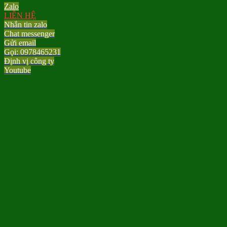
Zalo
LIÊN HỆ
Nhắn tin zalo
Chat messenger
Gửi email
Gọi: 0978465231
Định vị công ty
Youtube