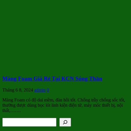
Màng Foam Giá Rẻ Tại KCN Sóng Thần
Tháng 6 8, 2024
admin
0
Màng Foam có độ dai mềm, đàn hồi tốt. Chống trầy chống sốc tốt,
thường được dùng bọc lót linh kiện điện tử, máy móc thiết bị, nội
thất,…….
Tìm kiếm