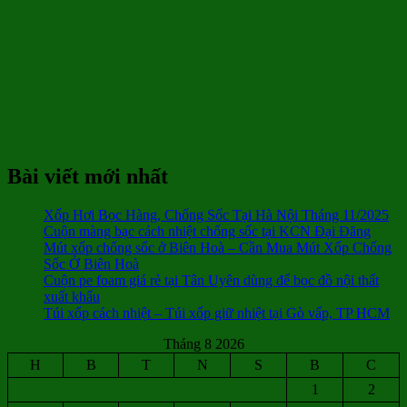
Bài viết mới nhất
Xốp Hơi Bọc Hàng, Chống Sốc Tại Hà Nội Tháng 11/2025
Cuộn màng bạc cách nhiệt chống sốc tại KCN Đại Đăng
Mút xốp chống sốc ở Biên Hoà – Cần Mua Mút Xốp Chống
Sốc Ở Biên Hoà
Cuộn pe foam giá rẻ tại Tân Uyên dùng để bọc đồ nội thất
xuất khẩu
Túi xốp cách nhiệt – Túi xốp giữ nhiệt tại Gò vấp, TP HCM
Tháng 8 2026
H
B
T
N
S
B
C
1
2