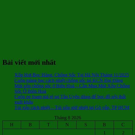
Bài viết mới nhất
Xốp Hơi Bọc Hàng, Chống Sốc Tại Hà Nội Tháng 11/2025
Cuộn màng bạc cách nhiệt chống sốc tại KCN Đại Đăng
Mút xốp chống sốc ở Biên Hoà – Cần Mua Mút Xốp Chống
Sốc Ở Biên Hoà
Cuộn pe foam giá rẻ tại Tân Uyên dùng để bọc đồ nội thất
xuất khẩu
Túi xốp cách nhiệt – Túi xốp giữ nhiệt tại Gò vấp, TP HCM
Tháng 8 2026
H
B
T
N
S
B
C
1
2