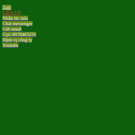
Zalo
LIÊN HỆ
Nhắn tin zalo
Chat messenger
Gửi email
Gọi: 0978465231
Định vị công ty
Youtube