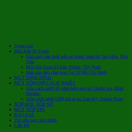
Trang chủ
Mút Xốp Pe Foam
Nhà máy sản xuất xốp pe foam 3mm tại Tuy Hòa, Phú
Yên
Mút xốp foam ở Châu Thành, Tây Ninh
Mút xốp dẻo cắm hoa Tại TP Hồ Chí Minh
MÚT ĐỊNH HÌNH
MÚT XỐP OPP CÁCH NHIỆT
Xốp cách nhiệt tốt nhất hiện nay tại Thuận An, Bình
Dương.
Xốp cách nhiệt OPP giá rẻ tại Tam Kỳ, Quảng Nam
XỐP HƠI, XỐP NỔ
MÚT XỐP EPS
BÁO GIÁ
Túi xốp bạc cách nhiệt
Liên Hệ