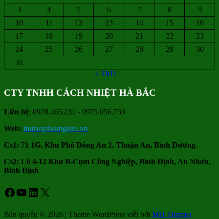
3
4
5
6
7
8
9
10
11
12
13
14
15
16
17
18
19
20
21
22
23
24
25
26
27
28
29
30
31
« Th11
CTY TNHH CÁCH NHIỆT HÀ BẮC
Liên hệ
: 0978.465.231 - 0975.056.759
Web:
mutxopfoamgiare.vn
Cs1: 71 1G, Khu Phố Đồng An 2, Thuận An, Bình Dương
.
Cs2: Lô 4-12 Khu B-Cụm Công Nghiệp, Bình Định, An Nhơn,
Bình Định
Facebook
Youtube
LinkedIn
X
Bản quyền © 2026 | Theme WordPress viết bởi
MH Themes