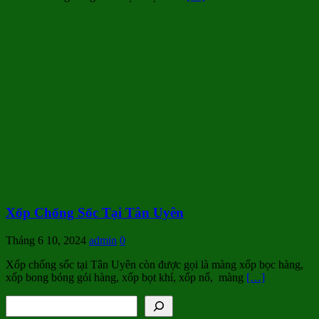
Xốp Chống Sốc Tại Tân Uyên
Tháng 6 10, 2024
admin
0
Xốp chống sốc tại Tân Uyên còn được gọi là màng xốp bọc hàng,
xốp bong bóng gói hàng, xốp bọt khí, xốp nổ, màng
[…]
Tìm kiếm