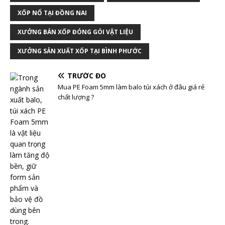
XỐP NỔ TẠI ĐỒNG NAI
XƯỞNG BÁN XỐP ĐÓNG GÓI VẬT LIỆU
XƯỞNG SẢN XUẤT XỐP TẠI BÌNH PHƯỚC
TRƯỚC ĐÓ
Mua PE Foam 5mm làm balo túi xách ở đâu giá rẻ
chất lượng ?