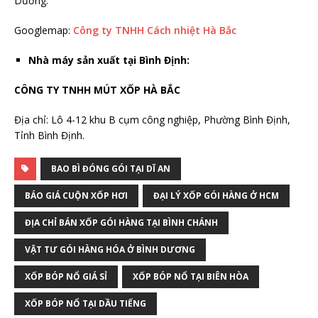
Dương.
Googlemap:
Công ty TNHH Cách nhiệt Hà Bắc
Nhà máy sản xuất tại Bình Định:
CÔNG TY TNHH MÚT XỐP HÀ BẮC
Địa chỉ: Lô 4-12 khu B cụm công nghiệp, Phường Bình Định,
Tỉnh Bình Định.
BAO BÌ ĐÓNG GÓI TẠI DĨ AN
BÁO GIÁ CUỘN XỐP HƠI
ĐẠI LÝ XỐP GÓI HÀNG Ở HCM
ĐỊA CHỈ BÁN XỐP GÓI HÀNG TẠI BÌNH CHÁNH
VẬT TƯ GÓI HÀNG HÓA Ở BÌNH DƯƠNG
XỐP BÓP NỔ GIÁ SỈ
XỐP BÓP NỔ TẠI BIÊN HÒA
XỐP BÓP NỔ TẠI DẦU TIẾNG