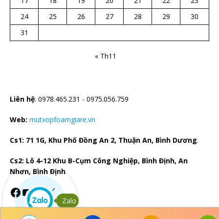
17
18
19
20
21
22
23
24
25
26
27
28
29
30
31
« Th11
CTY TNHH CÁCH NHIỆT HÀ BẮC
Liên hệ
: 0978.465.231 - 0975.056.759
Web:
mutxopfoamgiare.vn
Cs1: 71 1G, Khu Phố Đồng An 2, Thuận An, Bình Dương
.
Cs2: Lô 4-12 Khu B-Cụm Công Nghiệp, Bình Định, An
Nhơn, Bình Định
Zalo