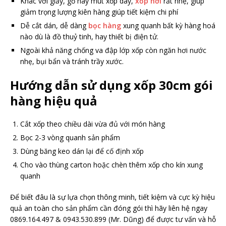
Khác với giấy, gỗ hay mút xốp dày,
xốp hơi
rất nhẹ, giúp
giảm trọng lượng kiên hàng giúp tiết kiệm chi phí
Dễ cắt dán, dễ dàng
bọc hàng
xung quanh bất kỳ hàng hoá
nào dù là đồ thuỷ tinh, hay thiết bị điện tử.
Ngoài khả năng chống va đập lớp xốp còn ngăn hơi nước
nhẹ, bụi bẩn và tránh trầy xước.
Hướng dẫn sử dụng xốp 30cm gói
hàng hiệu quả
Cắt xốp theo chiều dài vừa đủ với món hàng
Bọc 2-3 vòng quanh sản phẩm
Dùng băng keo dán lại để cố định xốp
Cho vào thùng carton hoặc chèn thêm xốp cho kín xung
quanh
Để biết đâu là sự lựa chọn thông minh, tiết kiệm và cực kỳ hiệu
quả an toàn cho sản phẩm cần đóng gói thì hãy liên hệ ngay
0869.164.497 & 0943.530.899 (Mr. Dũng) để được tư vấn và hỗ