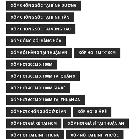
XỐP CHỐNG SỐC TẠI BÌNH DƯƠNG
XỐP CHỐNG SỐC TẠI BÌNH TÂN
XỐP CHỐNG SỐC TẠI VŨNG TÀU
XỐP ĐÓNG GÓI HÀNG HÓA
XỐP GÓI HÀNG TẠI THUẬN AN
XỐP HƠI 1M4X100M
XỐP HƠI 20CM X 100M
XỐP HƠI 30CM X 100M TẠI QUẬN 9
XỐP HƠI 40CM X 100M GIÁ RẺ
XỐP HƠI 60CM X 100M TẠI THUẬN AN
XỐP HƠI CHỐNG SỐC Ở DĨ AN
XỐP HƠI GIÁ RẺ
XỐP HƠI GIÁ RẺ TẠI HCM
XỐP HƠI GIÁ SỈ TẠI THUẬN AN
XỐP HƠI TẠI BÌNH THUNG
XỐP NỔ TẠI BÌNH PHƯỚC