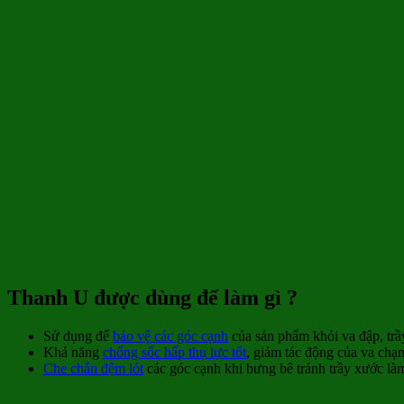
Thanh U được dùng để làm gì ?
Sử dụng để
bảo vệ các góc cạnh
của sản phẩm khỏi va đập, trầ
Khả năng
chống sốc hấp thụ lực tốt
, giảm tác động của va chạ
Che chắn đệm lót
các góc cạnh khi bưng bê tránh trầy xước là