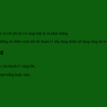
ẹ và chi phí lại vô cùng hợp lý và phải chăng.
 những ưu điểm vượt trội đó thanh U xốp đang được sử dụng rộng rãi t
ng
y của thanh U càng lớn.
như trắng hoặc xám.