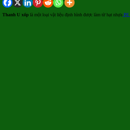
Thanh U xốp
là một loại vật liệu định hình được làm từ hạt nhựa
PE 