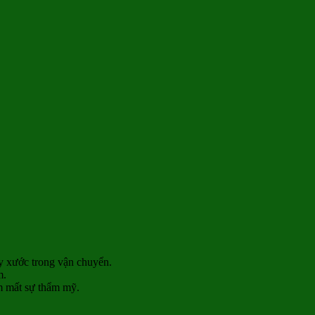
y xước trong vận chuyển.
m.
m mất sự thẩm mỹ.