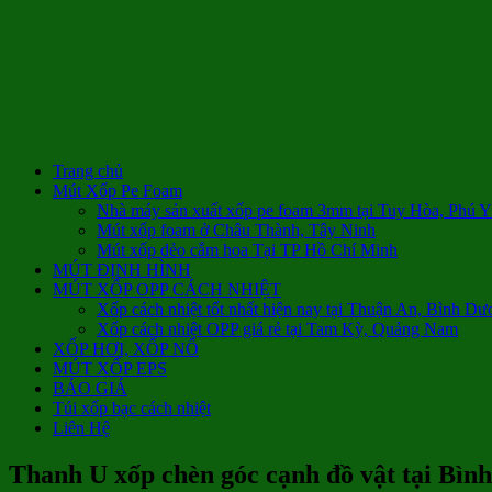
Trang chủ
Mút Xốp Pe Foam
Nhà máy sản xuất xốp pe foam 3mm tại Tuy Hòa, Phú 
Mút xốp foam ở Châu Thành, Tây Ninh
Mút xốp dẻo cắm hoa Tại TP Hồ Chí Minh
MÚT ĐỊNH HÌNH
MÚT XỐP OPP CÁCH NHIỆT
Xốp cách nhiệt tốt nhất hiện nay tại Thuận An, Bình Dư
Xốp cách nhiệt OPP giá rẻ tại Tam Kỳ, Quảng Nam
XỐP HƠI, XỐP NỔ
MÚT XỐP EPS
BÁO GIÁ
Túi xốp bạc cách nhiệt
Liên Hệ
Thanh U xốp chèn góc cạnh đồ vật tại Bìn