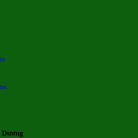
Yên
ơng.
h Dương