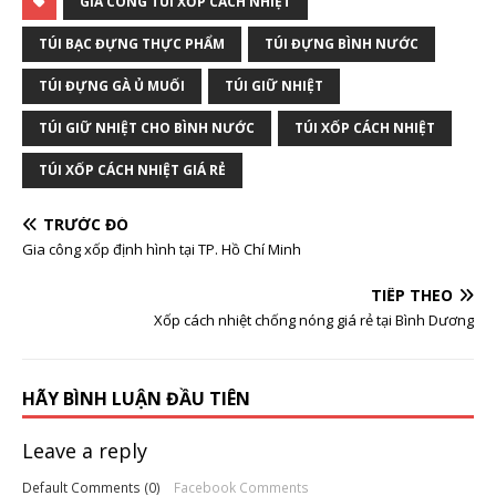
GIA CÔNG TÚI XỐP CÁCH NHIỆT
TÚI BẠC ĐỰNG THỰC PHẨM
TÚI ĐỰNG BÌNH NƯỚC
TÚI ĐỰNG GÀ Ủ MUỐI
TÚI GIỮ NHIỆT
TÚI GIỮ NHIỆT CHO BÌNH NƯỚC
TÚI XỐP CÁCH NHIỆT
TÚI XỐP CÁCH NHIỆT GIÁ RẺ
TRƯỚC ĐÓ
Gia công xốp định hình tại TP. Hồ Chí Minh
TIẾP THEO
Xốp cách nhiệt chống nóng giá rẻ tại Bình Dương
HÃY BÌNH LUẬN ĐẦU TIÊN
Leave a reply
Default Comments (0)
Facebook Comments