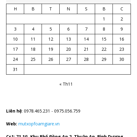
H
B
T
N
S
B
C
1
2
3
4
5
6
7
8
9
10
11
12
13
14
15
16
17
18
19
20
21
22
23
24
25
26
27
28
29
30
31
« Th11
CTY TNHH CÁCH NHIỆT HÀ BẮC
Liên hệ
: 0978.465.231 - 0975.056.759
Web:
mutxopfoamgiare.vn
Cs1: 71 1G, Khu Phố Đồng An 2, Thuận An, Bình Dương
.