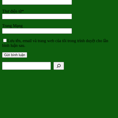
Thư điện tử
*
Trang Mạng
Lưu tên, email và trang web của tôi trong trình duyệt cho lần
bình luận sau.
Tìm kiếm