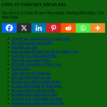
CÔNG TY TNHH MÚT XỐP HÀ BẮC
Địa chỉ: Lô 4-12 khu B cụm công nghiệp, Phường Bình Định, Tỉnh
Bình Định.
công ty sản xuát túi xốp bạc cách nhiệt
địa chỉ mua xốp cách nhiệt
mua tấm xốp opp
mua túi xốp giữ nhiệt cho đồ ăn ở đâu uy tín
mua xốp bạc cách nhiệt ở đâu
Mua xốp cách nhiệt ở đâu
PE OPP cách nhiệt tại Tân Uyên
Quảng Nam
Tấm xốp bạc lót thùng đá
tấm xốp cách nhiệt pe opp
túi bạc cách nhiệt tại bình dương
túi cách nhiệt đựng đồ đông lạnh
túi cách nhiệt tại hồ chí minh
túi đựng thực phẩm đông lạnh
túi đựng thực phẩm giúp giữ lạnh
túi đựng thực phẩm sản xuất ở đâu