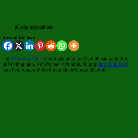
túi xốp một mặt bạc
Spread the love
Túi
xốp một mặt bạc
là một giải pháp tuyệt vời để bảo quản thực
phẩm đông lạnh. Với lớp bạc cách nhiệt, túi giúp
duy trì nhiệt độ
lạnh bên trong, giữ cho thực phẩm tươi ngon lâu hơn.