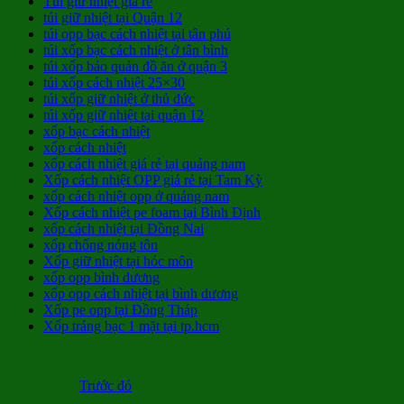
Túi giữ nhiệt giá rẻ
túi giữ nhiệt tại Quận 12
túi opp bạc cách nhiệt tại tân phú
túi xốp bạc cách nhiệt ở tân bình
túi xốp bảo quản đồ ăn ở quận 3
túi xốp cách nhiệt 25×30
túi xốp giữ nhiệt ở thủ đức
túi xốp giữ nhiệt tại quận 12
xốp bạc cách nhiệt
xốp cách nhiệt
xốp cách nhiệt giá rẻ tại quảng nam
Xốp cách nhiệt OPP giá rẻ tại Tam Kỳ
xốp cách nhiệt opp ở quảng nam
Xốp cách nhiệt pe foam tại Bình Định
xốp cách nhiệt tại Đồng Nai
xốp chống nóng tôn
Xốp giữ nhiệt tại hóc môn
xốp opp bình dương
xốp opp cách nhiệt tại bình dương
Xốp pe opp tại Đồng Tháp
Xốp tráng bạc 1 mặt tại tp.hcm
Trước đó