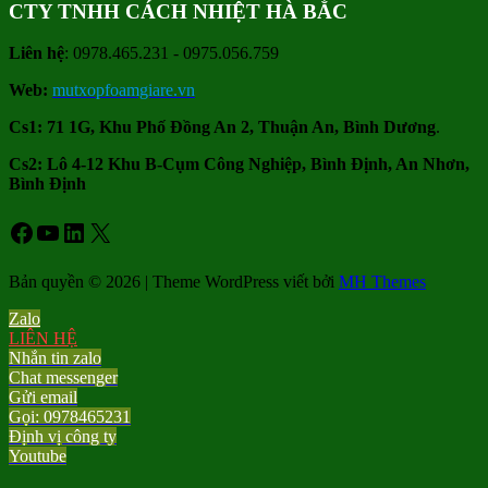
CTY TNHH CÁCH NHIỆT HÀ BẮC
Liên hệ
: 0978.465.231 - 0975.056.759
Web:
mutxopfoamgiare.vn
Cs1: 71 1G, Khu Phố Đồng An 2, Thuận An, Bình Dương
.
Cs2: Lô 4-12 Khu B-Cụm Công Nghiệp, Bình Định, An Nhơn,
Bình Định
Facebook
Youtube
LinkedIn
X
Bản quyền © 2026 | Theme WordPress viết bởi
MH Themes
Zalo
LIÊN HỆ
Nhắn tin zalo
Chat messenger
Gửi email
Gọi: 0978465231
Định vị công ty
Youtube