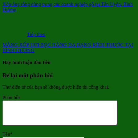
Xốp ống rỗng dùng trong các doanh nghiệp gỗ tại Tân Uyên, Bình
Dương
Tiếp theo
MÀNG XỐP HƠI BỌC HÀNG ĐA DẠNG KÍCH THƯỚC TẠI
BÌNH DƯƠNG
Hãy bình luận đầu tiên
Để lại một phản hồi
Thư điện tử của bạn sẽ không được hiện thị công khai.
Phản hồi
Tên
*