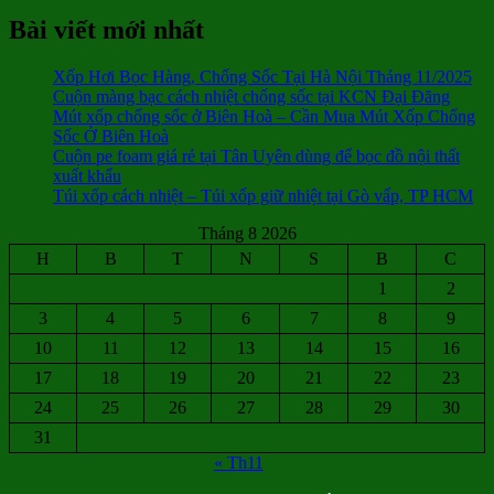
Bài viết mới nhất
Xốp Hơi Bọc Hàng, Chống Sốc Tại Hà Nội Tháng 11/2025
Cuộn màng bạc cách nhiệt chống sốc tại KCN Đại Đăng
Mút xốp chống sốc ở Biên Hoà – Cần Mua Mút Xốp Chống
Sốc Ở Biên Hoà
Cuộn pe foam giá rẻ tại Tân Uyên dùng để bọc đồ nội thất
xuất khẩu
Túi xốp cách nhiệt – Túi xốp giữ nhiệt tại Gò vấp, TP HCM
Tháng 8 2026
H
B
T
N
S
B
C
1
2
3
4
5
6
7
8
9
10
11
12
13
14
15
16
17
18
19
20
21
22
23
24
25
26
27
28
29
30
31
« Th11