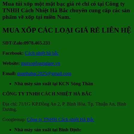
Mua túi xốp một mặt bạc giá rẻ chỉ có tại Công ty
TNHH Cách Nhiệt Hà Bắc chuyên cung cấp các sản
phẩm về xốp tại miền Nam.
MUA XỐP CÁC LOẠI GIÁ RẺ LIÊN HỆ
SĐT/Zalo:0978.465.231
Facebook:
Cách nhiệt hà bắc
Website:
mutxopfoamgiare.vn
Email:
quanhabac2025@gmail.com
Nhà máy sản xuất tại KCN Sóng Thần
CÔNG TY TNHH CÁCH NHIỆT HÀ BẮC
Địa chỉ: 71/1G KP.Đồng An 2, P. Bình Hòa, Tp. Thuận An, Bình
Dương.
Googlemap:
Công ty TNHH Cách nhiệt Hà Bắc
Nhà máy sản xuất tại Bình Định: