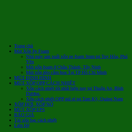
Trang chủ
Mút Xốp Pe Foam
Nhà máy sản xuất xốp pe foam 3mm tại Tuy Hòa, Phú
Yên
Mút xốp foam ở Châu Thành, Tây Ninh
Mút xốp dẻo cắm hoa Tại TP Hồ Chí Minh
MÚT ĐỊNH HÌNH
MÚT XỐP OPP CÁCH NHIỆT
Xốp cách nhiệt tốt nhất hiện nay tại Thuận An, Bình
Dương.
Xốp cách nhiệt OPP giá rẻ tại Tam Kỳ, Quảng Nam
XỐP HƠI, XỐP NỔ
MÚT XỐP EPS
BÁO GIÁ
Túi xốp bạc cách nhiệt
Liên Hệ