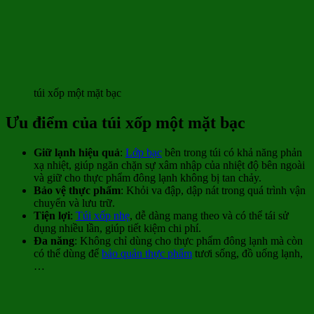
túi xốp một mặt bạc
Ưu điểm của túi xốp một mặt bạc
Giữ lạnh hiệu quả
:
Lớp bạc
bên trong túi có khả năng phản
xạ nhiệt, giúp ngăn chặn sự xâm nhập của nhiệt độ bên ngoài
và giữ cho thực phẩm đông lạnh không bị tan chảy.
Bảo vệ thực phẩm
: Khỏi va đập, dập nát trong quá trình vận
chuyển và lưu trữ.
Tiện lợi
:
Túi xốp nhẹ
, dễ dàng mang theo và có thể tái sử
dụng nhiều lần, giúp tiết kiệm chi phí.
Đa năng
: Không chỉ dùng cho thực phẩm đông lạnh mà còn
có thể dùng để
bảo quản thực phẩm
tươi sống, đồ uống lạnh,
…