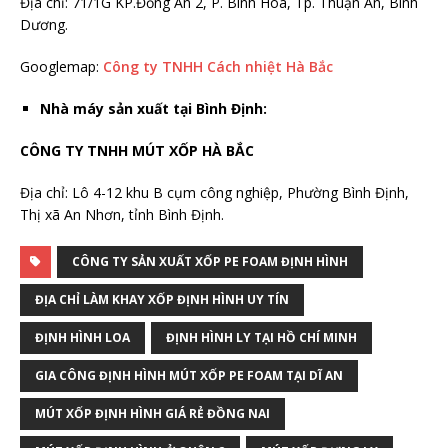
Địa chỉ: 71/1G KP.Đồng An 2, P. Bình Hòa, Tp. Thuận An, Bình
Dương.
Googlemap:
Công ty TNHH Cách nhiệt Hà Bắc
Nhà máy sản xuất tại Bình Định:
CÔNG TY TNHH MÚT XỐP HÀ BẮC
Địa chỉ: Lô 4-12 khu B cụm công nghiệp, Phường Bình Định,
Thị xã An Nhơn, tỉnh Bình Định.
CÔNG TY SẢN XUẤT XỐP PE FOAM ĐỊNH HÌNH
ĐỊA CHỈ LÀM KHAY XỐP ĐỊNH HÌNH UY TÍN
ĐỊNH HÌNH LOA
ĐỊNH HÌNH LY TẠI HỒ CHÍ MINH
GIA CÔNG ĐỊNH HÌNH MÚT XỐP PE FOAM TẠI DĨ AN
MÚT XỐP ĐỊNH HÌNH GIÁ RẺ ĐỒNG NAI