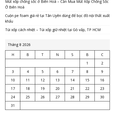
Mút xốp chống sốc ở Biên Hoà – Cần Mua Mút Xốp Chống Sốc
Ở Biên Hoà
Cuộn pe foam giá rẻ tại Tân Uyên dùng để bọc đồ nội thất xuất
khẩu
Túi xốp cách nhiệt – Túi xốp giữ nhiệt tại Gò vấp, TP HCM
Tháng 8 2026
H
B
T
N
S
B
C
1
2
3
4
5
6
7
8
9
10
11
12
13
14
15
16
17
18
19
20
21
22
23
24
25
26
27
28
29
30
31