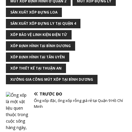
MÚT XỐP ĐỊNH HÌNH Ở QUẬN 2
MÚT XỐP ĐỰNG LY
SẢN XUẤT XỐP ĐỰNG LOA
SẢN XUẤT XỐP ĐỰNG LY TẠI QUẬN 4
XỐP BẢO VỆ LINH KIỆN ĐIỆN TỬ
XỐP ĐỊNH HÌNH TẠI BÌNH DƯƠNG
XỐP ĐỊNH HÌNH TẠI TÂN UYÊN
XỐP THIẾT KẾ TẠI THUẬN AN
XƯỞNG GIA CÔNG MÚT XỐP TẠI BÌNH DƯƠNG
TRƯỚC ĐÓ
Ống xốp đặc, ống xốp rỗng giá rẻ tại Quận 9 Hồ Chí
Minh